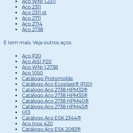
Aço WNr 1.2311
Aço 2311
Aço 2311 st
Aço 2711
Aço 2714
Aço 2738
E tem mais. Veja outros aços:
Aço P20
Aço AISI P20
Aço WNr 1.2738
Aço 1050
Catálogo Protomolde
Catálogo Aço Ecoplast® (P20)
Catalogo Aço 2738 HPM32®
Catálogo Aço 2738 HPM35®
Catálogo Aço 2738 HPM40®
Catálogo Aço 2738 HPM45®
H13
Catálogo Aço ESK 2344®
Aço Inox 420
Catálogo Aço ESK 2083®