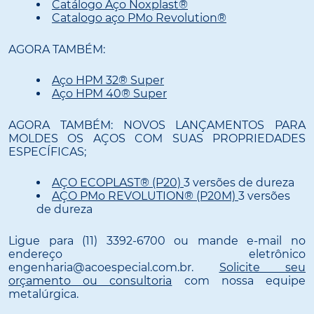
Catálogo Aço Noxplast®
Catalogo aço PMo Revolution®
AGORA TAMBÉM:
Aço HPM 32® Super
Aço HPM 40® Super
AGORA TAMBÉM: NOVOS LANÇAMENTOS PARA
MOLDES OS AÇOS COM SUAS PROPRIEDADES
ESPECÍFICAS;
AÇO ECOPLAST® (P20)
3 versões de dureza
AÇO PMo REVOLUTION® (P20M)
3 versões
de dureza
Ligue para (11) 3392-6700 ou mande e-mail no
endereço eletrônico
engenharia@acoespecial.com.br.
Solicite seu
orçamento ou consultoria
com nossa equipe
metalúrgica.