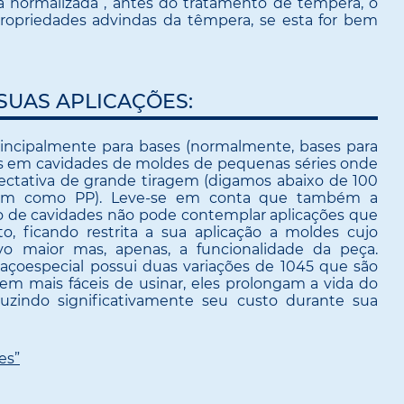
 normalizada , antes do tratamento de têmpera, o
 propriedades advindas da têmpera, se esta for bem
SUAS APLICAÇÕES:
rincipalmente para bases (normalmente, bases para
s em cavidades de moldes de pequenas séries onde
ctativa de grande tiragem (digamos abaixo de 100
mum como PP). Leve-se em conta que também a
o de cavidades não pode contemplar aplicações que
, ficando restrita a sua aplicação a moldes cujo
vo maior mas, apenas, a funcionalidade da peça.
 açoespecial possui duas variações de 1045 que são
rem mais fáceis de usinar, eles prolongam a vida do
zindo significativamente seu custo durante sua
es”