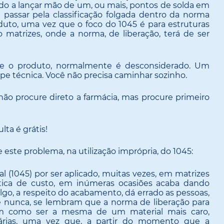
ado a lançar mão de um, ou mais, pontos de solda em
 passar pela classificação folgada dentro da norma
duto, uma vez que o foco do 1045 é para estruturas
 matrizes, onde a norma, de liberação, terá de ser
o e o produto, normalmente é desconsiderado. Um
pe técnica. Você não precisa caminhar sozinho.
ão procure direto a farmácia, mas procure primeiro
ta é grátis!
este problema, na utilização imprópria, do 1045:
al (1045) por ser aplicado, muitas vezes, em matrizes
tica de custo, em inúmeras ocasiões acaba dando
go, a respeito do acabamento, dá errado as pessoas,
e nunca, se lembram que a norma de liberação para
em como ser a mesma de um material mais caro,
árias, uma vez que, a partir do momento que a