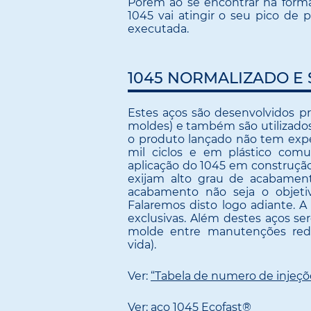
Porém ao se encontrar na forma
1045 vai atingir o seu pico de
executada.
1045 NORMALIZADO E 
Estes aços são desenvolvidos p
moldes) e também são utilizado
o produto lançado não tem expe
mil ciclos e em plástico co
aplicação do 1045 em construçã
exijam alto grau de acabamento
acabamento não seja o objeti
Falaremos disto logo adiante. A
exclusivas. Além destes aços se
molde entre manutenções redu
vida).
Ver:
“Tabela de numero de injeçõ
Ver:
aço 1045 Ecofast®