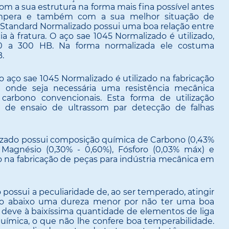
om a sua estrutura na forma mais fina possível antes
mpera e também com a sua melhor situação de
5 Standard Normalizado possui uma boa relação entre
ia à fratura. O aço sae 1045 Normalizado é utilizado,
0 a 300 HB. Na forma normalizada ele costuma
.
 aço sae 1045 Normalizado é utilizado na fabricação
onde seja necessária uma resistência mecânica
carbono convencionais. Esta forma de utilização
o de ensaio de ultrassom par detecção de falhas
izado possui composição química de Carbono (0,43%
%), Magnésio (0,30% - 0,60%), Fósforo (0,03% máx) e
do na fabricação de peças para indústria mecânica em
possui a peculiaridade de, ao ser temperado, atingir
ogo abaixo uma dureza menor por não ter uma boa
e deve à baixíssima quantidade de elementos de liga
ímica, o que não lhe confere boa temperabilidade.