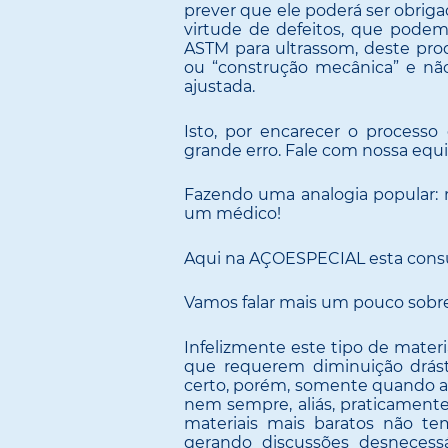
prever que ele poderá ser obrig
virtude de defeitos, que podem
ASTM para ultrassom, deste pro
ou “construção mecânica” e não
ajustada.
Isto, por encarecer o process
grande erro. Fale com nossa equi
Fazendo uma analogia popular: n
um médico!
Aqui na AÇOESPECIAL esta consul
Vamos falar mais um pouco sobre 
Infelizmente este tipo de materi
que requerem diminuição drás
certo, porém, somente quando al
nem sempre, aliás, praticament
materiais mais baratos não t
gerando discussões desnecess