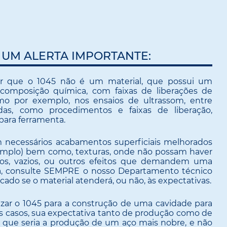
 UM ALERTA IMPORTANTE:
ar que o 1045 não é um material, que possui um
composição química, com faixas de liberações de
omo por exemplo, nos ensaios de ultrassom, entre
adas, como procedimentos e faixas de liberação,
para ferramenta.
 necessários acabamentos superficiais melhorados
emplo) bem como, texturas, onde não possam haver
ros, vazios, ou outros efeitos que demandem uma
ta, consulte SEMPRE o nosso Departamento técnico
icado se o material atenderá, ou não, às expectativas.
zar o 1045 para a construção de uma cavidade para
s casos, sua expectativa tanto de produção como de
o que seria a produção de um aço mais nobre, e não