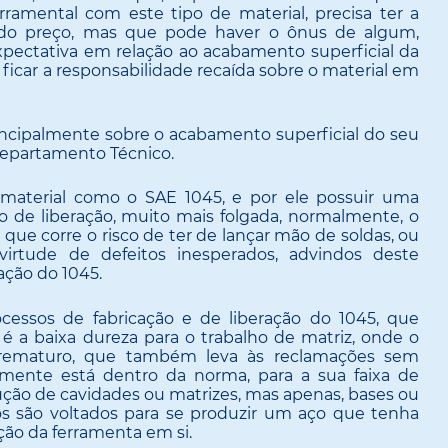
ramental com este tipo de material, precisa ter a
do preço, mas que pode haver o ônus de algum,
xpectativa em relação ao acabamento superficial da
ficar a responsabilidade recaída sobre o material em
rincipalmente sobre o acabamento superficial do seu
epartamento Técnico.
material como o SAE 1045, e por ele possuir uma
o de liberação, muito mais folgada, normalmente, o
 que corre o risco de ter de lançar mão de soldas, ou
virtude de defeitos inesperados, advindos deste
ação do 1045.
ocessos de fabricação e de liberação do 1045, que
 é a baixa dureza para o trabalho de matriz, onde o
rematuro, que também leva às reclamações sem
lmente está dentro da norma, para a sua faixa de
ução de cavidades ou matrizes, mas apenas, bases ou
sos são voltados para se produzir um aço que tenha
ção da ferramenta em si.