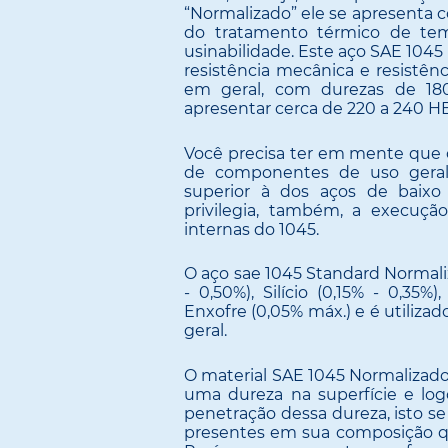
“Normalizado” ele se apresenta c
do tratamento térmico de te
usinabilidade. Este aço SAE 104
resistência mecânica e resistênc
em geral, com durezas de 18
apresentar cerca de 220 a 240 HB
Você precisa ter em mente que o
de componentes de uso geral 
superior à dos aços de baixo 
privilegia, também, a execuçã
internas do 1045.
O aço sae 1045 Standard Normal
- 0,50%), Silício (0,15% - 0,35
Enxofre (0,05% máx.) e é utiliza
geral.
O material SAE 1045 Normalizado 
uma dureza na superfície e l
penetração dessa dureza, isto s
presentes em sua composição qu