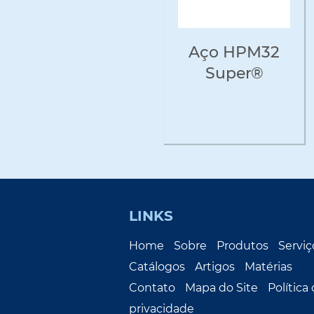
Aço HPM32
Super®
LINKS
Home
Sobre
Produtos
Serviç
Catálogos
Artigos
Matérias
Contato
Mapa do Site
Política
privacidade