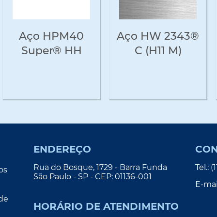
Aço HPM40
Aço HW 2343®
Super® HH
C (H11 M)
ENDEREÇO
CON
Rua do Bosque, 1729 - Barra Funda
Tel.: 
os
São Paulo - SP - CEP: 01136-001
E-mai
 de
HORÁRIO DE ATENDIMENTO