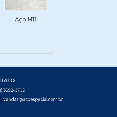
Aço H11
TATO
(11) 3392-6700
l:
vendas@acoespecial.com.br