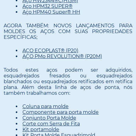
Aço HW2344®C(H13M)
Aço HPM32 SUPER®
Aço HPM40 Super® HH
AGORA TAMBÉM: NOVOS LANÇAMENTOS PARA
MOLDES OS AÇOS COM SUAS PROPRIEDADES
ESPECÍFICAS;
AÇO ECOPLAST® (P20)
AÇO PMo REVOLUTION® (P20M)
Todos estes aços podem ser adquiridos,
esquadrejados fresados ou esquadrejados
blanchados ou esquadrejados retificados em retifica
plana. Além desta linha de aços de ponta, nós
também trabalhamos com:
Coluna para molde
Componente para porta molde
Conjunto Porta Molde
Corte com Serra de Fita
Kit portamolde
Kit Porta Molde Esquadrimold