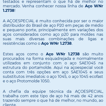
testados e representam o que há de melhor no
mercado. Venha conhecer nossa linha de
Aço WNr
1.2738
!
A AÇOESPECIAL é muito conhecida por ser o maior
distribuidor do Brasil de aço P20 em peças de médio
e pequeno porte, principalmente em variações dos
aços considerados como aço p20 para moldes nas
suas mais diversas combinações de ligas e
resistências como o
Aço WNr 1.2738
.
Estes aços como o
Aço WNr 1.2738
são muito
procurados na forma esquadrejada e normalmente
utilizados em conjunto com o aço SAE1045 na
estrutura do portamolde. Aqui na açoespecial você
conta com três opções em aço SAE1045 e seus
substitutos imediatos: o aço 1045, o aço 1045 ecofast
e o aço Protomolde 1050.
A chefia da equipe técnica da AÇOESPECIAL,
trabalha com este tipo de aço há mais de 42 anos
trazendo sempre o que há de melhor, no mundo, ao
cliente.