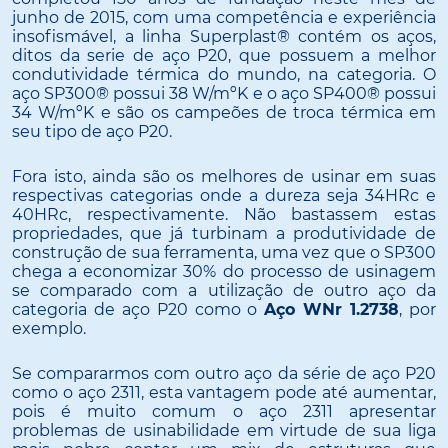
junho de 2015, com uma competência e experiência
insofismável, a linha Superplast® contém os aços,
ditos da serie de aço P20, que possuem a melhor
condutividade térmica do mundo, na categoria. O
aço SP300® possui 38 W/mºK e o aço SP400® possui
34 W/mºK e são os campeões de troca térmica em
seu tipo de aço P20.
Fora isto, ainda são os melhores de usinar em suas
respectivas categorias onde a dureza seja 34HRc e
40HRc, respectivamente. Não bastassem estas
propriedades, que já turbinam a produtividade de
construção de sua ferramenta, uma vez que o SP300
chega a economizar 30% do processo de usinagem
se comparado com a utilização de outro aço da
categoria de aço P20 como o
Aço WNr 1.2738
, por
exemplo.
Se compararmos com outro aço da série de aço P20
como o aço 2311, esta vantagem pode até aumentar,
pois é muito comum o aço 2311 apresentar
problemas de usinabilidade em virtude de sua liga