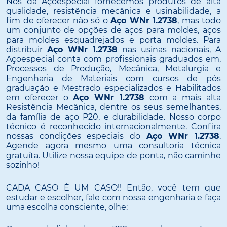
Nós da Açoespecial fornecemos produtos de alta
qualidade, resistência mecânica e usinabilidade, a
fim de oferecer não só o
Aço WNr 1.2738
, mas todo
um conjunto de opções de aços para moldes, aços
para moldes esquadrejados e porta moldes. Para
distribuir
Aço WNr 1.2738
nas usinas nacionais, A
Açoespecial conta com profissionais graduados em,
Processos de Produção, Mecânica, Metalurgia e
Engenharia de Materiais com cursos de pós
graduação e Mestrado especializados e Habilitados
em oferecer o
Aço WNr 1.2738
com a mais alta
Resistência Mecânica, dentre os seus semelhantes,
da família de aço P20, e durabilidade. Nosso corpo
técnico é reconhecido internacionalmente. Confira
nossas condições especiais do
Aço WNr 1.2738
.
Agende agora mesmo uma consultoria técnica
gratuíta. Utilize nossa equipe de ponta, não caminhe
sozinho!
CADA CASO É UM CASO!! Então, você tem que
estudar e escolher, fale com nossa engenharia e faça
uma escolha consciente, olhe: