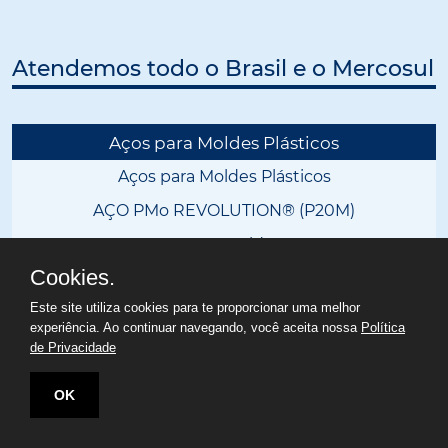
Atendemos todo o Brasil e o Mercosul
Aços para Moldes Plásticos
Aços para Moldes Plásticos
AÇO PMo REVOLUTION® (P20M)
Aço Protomolde HH
Cookies.
Aço 2711
Este site utiliza cookies para te proporcionar uma melhor
Aço AISI P20 em sp
experiência. Ao continuar navegando, você aceita nossa
Política
Aço 2738 HPM32®
de Privacidade
Aço 2738 HPM35®
OK
Aço 2738 HPM40®