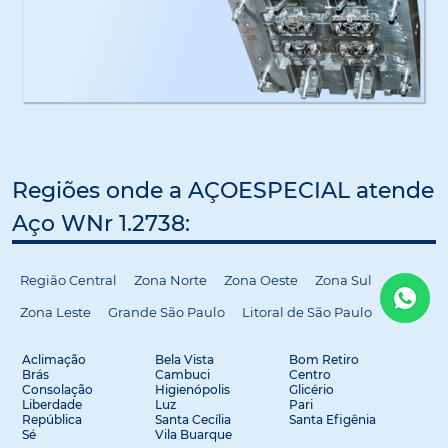
Regiões onde a AÇOESPECIAL atende
Aço WNr 1.2738:
Região Central
Zona Norte
Zona Oeste
Zona Sul
Zona Leste
Grande São Paulo
Litoral de São Paulo
Aclimação
Bela Vista
Bom Retiro
Brás
Cambuci
Centro
Consolação
Higienópolis
Glicério
Liberdade
Luz
Pari
República
Santa Cecília
Santa Efigênia
Sé
Vila Buarque