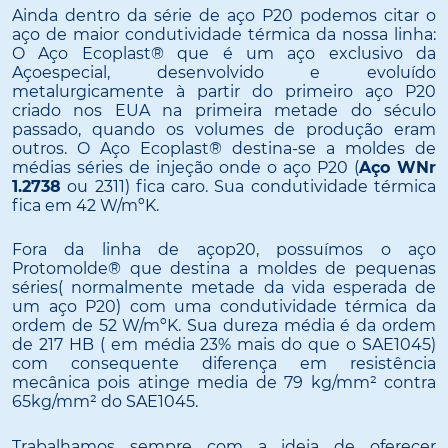
Ainda dentro da série de aço P20 podemos citar o
aço de maior condutividade térmica da nossa linha:
O Aço Ecoplast® que é um aço exclusivo da
Açoespecial, desenvolvido e evoluído
metalurgicamente à partir do primeiro aço P20
criado nos EUA na primeira metade do século
passado, quando os volumes de produção eram
outros. O Aço Ecoplast® destina-se a moldes de
médias séries de injeção onde o aço P20 (
Aço WNr
1.2738
ou 2311) fica caro. Sua condutividade térmica
fica em 42 W/mºK.
Fora da linha de açop20, possuímos o aço
Protomolde® que destina a moldes de pequenas
séries( normalmente metade da vida esperada de
um aço P20) com uma condutividade térmica da
ordem de 52 W/mºK. Sua dureza média é da ordem
de 217 HB ( em média 23% mais do que o SAE1045)
com consequente diferença em resistência
mecânica pois atinge media de 79 kg/mm² contra
65kg/mm² do SAE1045.
Trabalhamos sempre com a ideia de oferecer