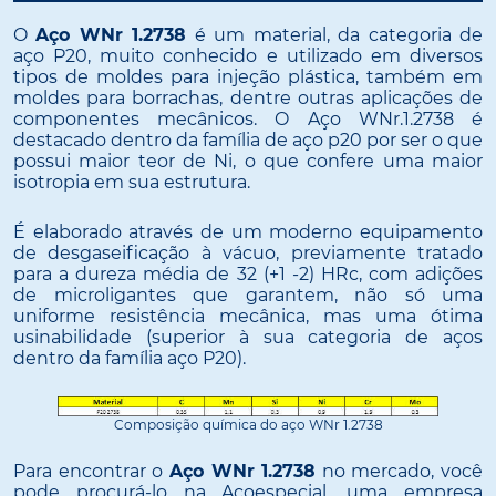
O
Aço WNr 1.2738
é um material, da categoria de
aço P20, muito conhecido e utilizado em diversos
tipos de moldes para injeção plástica, também em
moldes para borrachas, dentre outras aplicações de
componentes mecânicos. O Aço WNr.1.2738 é
destacado dentro da família de aço p20 por ser o que
possui maior teor de Ni, o que confere uma maior
isotropia em sua estrutura.
É elaborado através de um moderno equipamento
de desgaseificação à vácuo, previamente tratado
para a dureza média de 32 (+1 -2) HRc, com adições
de microligantes que garantem, não só uma
uniforme resistência mecânica, mas uma ótima
usinabilidade (superior à sua categoria de aços
dentro da família aço P20).
Composição química do aço WNr 1.2738
Para encontrar o
Aço WNr 1.2738
no mercado, você
pode procurá-lo na Açoespecial, uma empresa