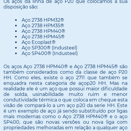
Os aços da linha de aço P20 que colocamos à sua
disposição são:
Aço 2738 HPM32®
Aço 2738 HPM35®
Aço 2738 HPM40®
Aço 2738 HPM45®
Aço Ecoplast®
Aço SP300® (Industeel)
Aço SP400® (Industeel)
Os aços Aço 2738 HPM40® e Aço 2738 HPM45® são
também considerados como da classe de aço P20
HH. Como eles, existe o aço 2711 que também se
enquadra nesta categoria de açop20 HH. Mas na
realidade ele é um aço que possui maior dificuldade
de solda, usinabilidade muito ruim e menor
condutividade térmica o que coloca em cheque esta
visão de compará-lo a um aço p20 da serie HH. Este
é um exemplo de aço já sendo substituído por ligas
mais modernas como o Aço 2738 HPM40® e o aço
SP400, que são novas versões ou nova liga com
propriedades melhoradas em relação a qualquer aço