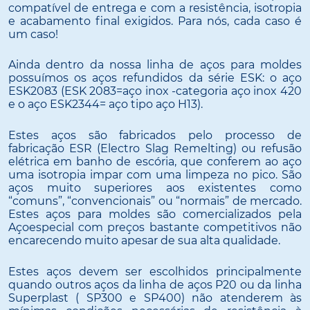
compatível de entrega e com a resistência, isotropia
e acabamento final exigidos. Para nós, cada caso é
um caso!
Ainda dentro da nossa linha de aços para moldes
possuímos os aços refundidos da série ESK: o aço
ESK2083 (ESK 2083=aço inox -categoria aço inox 420
e o aço ESK2344= aço tipo aço H13).
Estes aços são fabricados pelo processo de
fabricação ESR (Electro Slag Remelting) ou refusão
elétrica em banho de escória, que conferem ao aço
uma isotropia impar com uma limpeza no pico. São
aços muito superiores aos existentes como
“comuns”, “convencionais” ou “normais” de mercado.
Estes aços para moldes são comercializados pela
Açoespecial com preços bastante competitivos não
encarecendo muito apesar de sua alta qualidade.
Estes aços devem ser escolhidos principalmente
quando outros aços da linha de aços P20 ou da linha
Superplast ( SP300 e SP400) não atenderem às