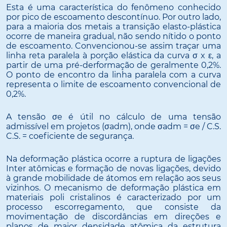
Esta é uma característica do fenômeno conhecido
por pico de escoamento descontínuo. Por outro lado,
para a maioria dos metais a transição elasto-plástica
ocorre de maneira gradual, não sendo nítido o ponto
de escoamento. Convencionou-se assim traçar uma
linha reta paralela à porção elástica da curva σ x ε, a
partir de uma pré-derformação de geralmente 0,2%.
O ponto de encontro da linha paralela com a curva
representa o limite de escoamento convencional de
0,2%.
A tensão σe é útil no cálculo de uma tensão
admissível em projetos (σadm), onde σadm = σe / C.S.
C.S. = coeficiente de segurança.
Na deformação plástica ocorre a ruptura de ligações
Inter atômicas e formação de novas ligações, devido
à grande mobilidade de átomos em relação aos seus
vizinhos. O mecanismo de deformação plástica em
materiais poli cristalinos é caracterizado por um
processo escorregamento, que consiste da
movimentação de discordâncias em direções e
planos de maior densidade atômica da estrutura