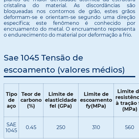
cristalina do material. As discordâncias são
bloqueadas nos contornos de grão, estes grãos
deformam-se e orientam-se segundo uma direção
específica; este fenômeno é conhecido por
encruamento do metal. O encruamento representa
o endurecimento do material por deformação a frio.
Sae 1045 Tensão de
escoamento (valores médios)
Limite 
Tipo
Teor de
Limite de
Limite de
resistênc
de
carbono
elasticidade
escoamento
à tração 
aço
(%)
fel (GPa)
fy(MPa)
(MPa)
SAE
0.45
250
310
560
1045