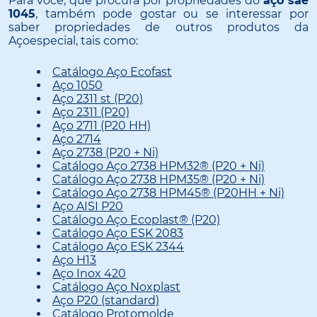
Para você, que procura por propriedades do
aço sae
1045
, também pode gostar ou se interessar por
saber propriedades de outros produtos da
Açoespecial, tais como:
Catálogo Aço Ecofast
Aço 1050
Aço 2311 st (P20)
Aço 2311 (P20)
Aço 2711 (P20 HH)
Aço 2714
Aço 2738 (P20 + Ni)
Catálogo Aço 2738 HPM32® (P20 + Ni)
Catálogo Aço 2738 HPM35® (P20 + Ni)
Catálogo Aço 2738 HPM45® (P20HH + Ni)
Aço AISI P20
Catálogo Aço Ecoplast® (P20)
Catálogo Aço ESK 2083
Catálogo Aço ESK 2344
Aço H13
Aço Inox 420
Catálogo Aço Noxplast
Aço P20 (standard)
Catálogo Protomolde