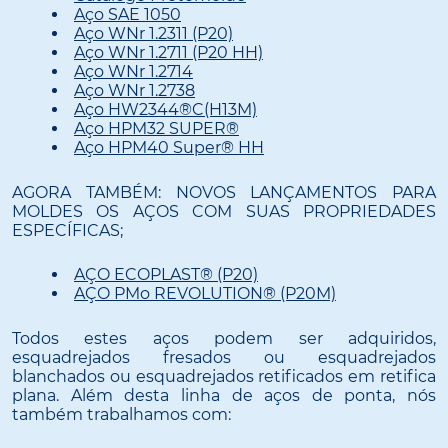
Aço SAE 1050
Aço WNr 1.2311 (P20)
Aço WNr 1.2711 (P20 HH)
Aço WNr 1.2714
Aço WNr 1.2738
Aço HW2344®C(H13M)
Aço HPM32 SUPER®
Aço HPM40 Super® HH
AGORA TAMBÉM: NOVOS LANÇAMENTOS PARA
MOLDES OS AÇOS COM SUAS PROPRIEDADES
ESPECÍFICAS;
AÇO ECOPLAST® (P20)
AÇO PMo REVOLUTION® (P20M)
Todos estes aços podem ser adquiridos,
esquadrejados fresados ou esquadrejados
blanchados ou esquadrejados retificados em retifica
plana. Além desta linha de aços de ponta, nós
também trabalhamos com: