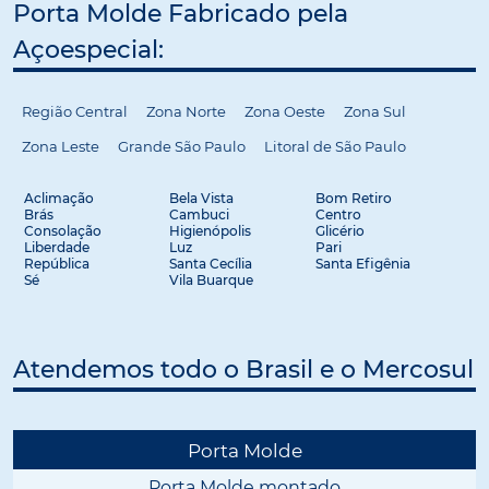
Porta Molde Fabricado pela
Açoespecial:
Região Central
Zona Norte
Zona Oeste
Zona Sul
Zona Leste
Grande São Paulo
Litoral de São Paulo
Aclimação
Bela Vista
Bom Retiro
Brás
Cambuci
Centro
Consolação
Higienópolis
Glicério
Liberdade
Luz
Pari
República
Santa Cecília
Santa Efigênia
Sé
Vila Buarque
Atendemos todo o Brasil e o Mercosul
Porta Molde
Porta Molde montado