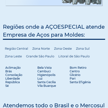
Regiões onde a AÇOESPECIAL atende
Empresa de Aços para Moldes:
Região Central
Zona Norte
Zona Oeste
Zona Sul
Zona Leste
Grande São Paulo
Litoral de São Paulo
Aclimação
Bela Vista
Bom Retiro
Brás
Cambuci
Centro
Consolação
Higienópolis
Glicério
Liberdade
Luz
Pari
República
Santa Cecília
Santa Efigênia
Sé
Vila Buarque
Atendemos todo o Brasil e o Mercosul