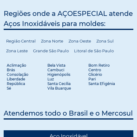
Regiões onde a AÇOESPECIAL atende
Aços Inoxidáveis para moldes:
Região Central
Zona Norte
Zona Oeste
Zona Sul
Zona Leste
Grande São Paulo
Litoral de São Paulo
Aclimação
Bela Vista
Bom Retiro
Brás
Cambuci
Centro
Consolação
Higienópolis
Glicério
Liberdade
Luz
Pari
República
Santa Cecília
Santa Efigênia
Sé
Vila Buarque
Atendemos todo o Brasil e o Mercosul
Aço Inoxidável