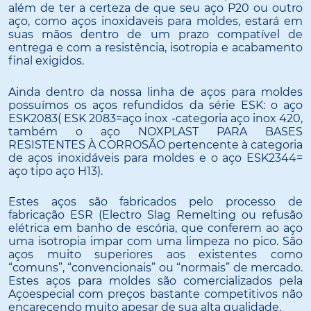
além de ter a certeza de que seu aço P20 ou outro
aço, como aços inoxidaveis para moldes, estará em
suas mãos dentro de um prazo compatível de
entrega e com a resistência, isotropia e acabamento
final exigidos.
Ainda dentro da nossa linha de aços para moldes
possuímos os aços refundidos da série ESK: o aço
ESK2083( ESK 2083=aço inox -categoria aço inox 420,
também o aço NOXPLAST PARA BASES
RESISTENTES À CORROSÃO pertencente à categoria
de aços inoxidáveis para moldes e o aço ESK2344=
aço tipo aço H13).
Estes aços são fabricados pelo processo de
fabricação ESR (Electro Slag Remelting ou refusão
elétrica em banho de escória, que conferem ao aço
uma isotropia impar com uma limpeza no pico. São
aços muito superiores aos existentes como
“comuns”, “convencionais” ou “normais” de mercado.
Estes aços para moldes são comercializados pela
Açoespecial com preços bastante competitivos não
encarecendo muito apesar de sua alta qualidade.