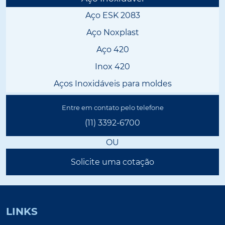
Aço ESK 2083
Aço Noxplast
Aço 420
Inox 420
Aços Inoxidáveis para moldes
Entre em contato pelo telefone
(11) 3392-6700
OU
Solicite uma cotação
LINKS