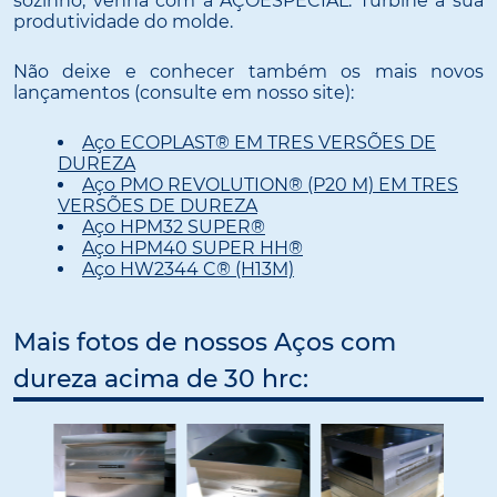
sozinho, venha com a AÇOESPECIAL. Turbine a sua
produtividade do molde.
Não deixe e conhecer também os mais novos
lançamentos (consulte em nosso site):
Aço ECOPLAST® EM TRES VERSÕES DE
DUREZA
Aço PMO REVOLUTION® (P20 M) EM TRES
VERSÕES DE DUREZA
Aço HPM32 SUPER®
Aço HPM40 SUPER HH®
Aço HW2344 C® (H13M)
Mais fotos de nossos Aços com
dureza acima de 30 hrc: