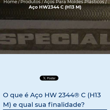
Home
Produtos
Aços Para Moldes Plásticos
/
/
/
Aço HW2344 C (H13 M)
O que é Aço HW 2344® C (H13
M) e qual sua finalidade?