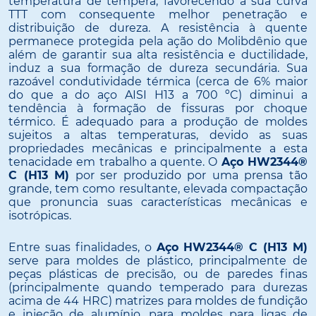
temperatura de tempera, favorecendo a sua curva
TTT com consequente melhor penetração e
distribuição de dureza. A resistência à quente
permanece protegida pela ação do Molibdênio que
além de garantir sua alta resistência e ductilidade,
induz a sua formação de dureza secundária. Sua
razoável condutividade térmica (cerca de 6% maior
do que a do aço AISI H13 a 700 ºC) diminui a
tendência à formação de fissuras por choque
térmico. É adequado para a produção de moldes
sujeitos a altas temperaturas, devido as suas
propriedades mecânicas e principalmente a esta
tenacidade em trabalho a quente. O
Aço HW2344®
C (H13 M)
por ser produzido por uma prensa tão
grande, tem como resultante, elevada compactação
que pronuncia suas características mecânicas e
isotrópicas.
Entre suas finalidades, o
Aço HW2344® C (H13 M)
serve para moldes de plástico, principalmente de
peças plásticas de precisão, ou de paredes finas
(principalmente quando temperado para durezas
acima de 44 HRC) matrizes para moldes de fundição
e injeção de alumínio, para moldes para ligas de