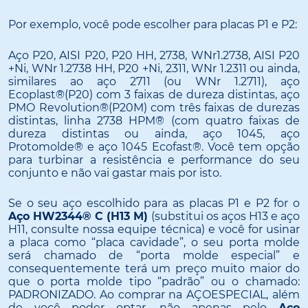
Por exemplo, você pode escolher para placas P1 e P2:
Aço P20, AISI P20, P20 HH, 2738, WNr1.2738, AISI P20
+Ni, WNr 1.2738 HH, P20 +Ni, 2311, WNr 1.2311 ou ainda,
similares ao aço 2711 (ou WNr 1.2711), aço
Ecoplast®(P20) com 3 faixas de dureza distintas, aço
PMO Revolution®(P20M) com três faixas de durezas
distintas, linha 2738 HPM® (com quatro faixas de
dureza distintas ou ainda, aço 1045, aço
Protomolde® e aço 1045 Ecofast®. Você tem opção
para turbinar a resistência e performance do seu
conjunto e não vai gastar mais por isto.
Se o seu aço escolhido para as placas P1 e P2 for o
Aço HW2344® C (H13 M)
(substitui os aços H13 e aço
H11, consulte nossa equipe técnica) e você for usinar
a placa como “placa cavidade”, o seu porta molde
será chamado de “porta molde especial” e
consequentemente terá um preço muito maior do
que o porta molde tipo “padrão” ou o chamado:
PADRONIZADO. Ao comprar na AÇOESPECIAL, além
de você poder optar, não apenas pelo
Aço