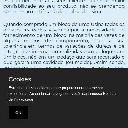
está fornecendo aos seus clientes aferindo maior
confiabilidade ao seu produto, não se prendendo
somente ao certificado de análise da usina.
Quando comprado um bloco de uma Usina todos os
ensaios realizados visam suprir a necessidade do
fornecimento de um bloco, na maioria das vezes de
alguns metros de comprimento, logo, a sua
tolerância em termos de variações de dureza e de
integridade interna são realizadas com enfoque em
um bloco, não em um pedaço que será recortado e
que gerará uma cavidade (ou molde). Assim sendo,
ao fazermos tais ensaios, buscamos estreitar todos
os parâmetros de liberação, pois focamos em um
Cookies.
molde e não um bloco com alguns metros de
comprimento. Realizamos nas peças de nossos
Este site utiliza cookies para te proporcionar uma melhor
clientes os ensaios de Ultrassom e de dureza Brinell,
experiência. Ao continuar navegando, você aceita nossa
Política
com equipamentos e equipes próprias.
de Privacidade
OK