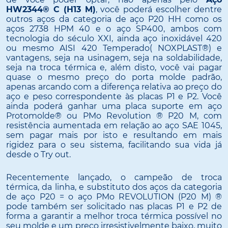
HW2344® C (H13 M)
, você poderá escolher dentre
outros aços da categoria de aço P20 HH como os
aços 2738 HPM 40 e o aço SP400, ambos com
tecnologia do século XXI, ainda aço inoxidável 420
ou mesmo AISI 420 Temperado( NOXPLAST®) e
vantagens, seja na usinagem, seja na soldabilidade,
seja na troca térmica e, além disto, você vai pagar
quase o mesmo preço do porta molde padrão,
apenas arcando com a diferença relativa ao preço do
aço e peso correspondente às placas P1 e P2. Você
ainda poderá ganhar uma placa suporte em aço
Protomolde® ou PMo Revolution ® P20 M, com
resistência aumentada em relação ao aço SAE 1045,
sem pagar mais por isto e resultando em mais
rigidez para o seu sistema, facilitando sua vida já
desde o Try out.
Recentemente lançado, o campeão de troca
térmica, da linha, e substituto dos aços da categoria
de aço P20 = o aço PMo REVOLUTION (P20 M) ®
pode também ser solicitado nas placas P1 e P2 de
forma a garantir a melhor troca térmica possível no
seu molde e um preço irresistivelmente baixo, muito