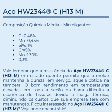
Aço HW2344® C (H13 M)
Composição Química Média + Microligantes:
C=0,48%
Mn=0,45%
Si=≤ 1%
Cr=5%
Mo=1,30%
0,3%
Vale lembrar que a resistência do
Aço HW2344® C
(H13 M)
em estado quente permite que o molde
mantenha a dureza, em serviço, aquela obtida na
têmpera. O bom rendimento em temperaturas
elevadas em toda a seção da barra dificulta a
ocorrência de fissuras devido a fadiga térmica,
diminuindo os custos que sua empresa terá com
manutenção. Ficou interessado no
Aço HW2344® C
(H13 M)
? Veja onde encontrá-lo!