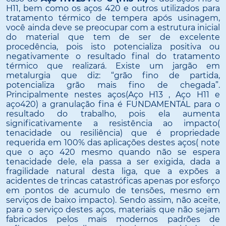
H11, bem como os aços 420 e outros utilizados para
tratamento térmico de tempera após usinagem,
você ainda deve se preocupar com a estrutura inicial
do material que tem de ser de excelente
procedência, pois isto potencializa positiva ou
negativamente o resultado final do tratamento
térmico que realizará. Existe um jargão em
metalurgia que diz: “grão fino de partida,
potencializa grão mais fino de chegada”.
Principalmente nestes aços(Aço H13 , Aço H11 e
aço420) a granulação fina é FUNDAMENTAL para o
resultado do trabalho, pois ela aumenta
significativamente a resistência ao impacto(
tenacidade ou resiliência) que é propriedade
requerida em 100% das aplicações destes aços( note
que o aço 420 mesmo quando não se espera
tenacidade dele, ela passa a ser exigida, dada a
fragilidade natural desta liga, que a expões a
acidentes de trincas catastróficas apenas por esforço
em pontos de acumulo de tensões, mesmo em
serviços de baixo impacto). Sendo assim, não aceite,
para o serviço destes aços, materiais que não sejam
fabricados pelos mais modernos padrões de