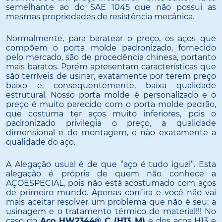
semelhante ao do SAE 1045 que não possui as
mesmas propriedades de resistência mecânica.
Normalmente, para baratear o preço, os aços que
compõem o porta molde padronizado, fornecido
pelo mercado, são de procedência chinesa, portanto
mais baratos. Porém apresentam características que
são terríveis de usinar, exatamente por terem preço
baixo e, consequentemente, baixa qualidade
estrutural. Nosso porta molde é personalizado e o
preço é muito parecido com o porta molde padrão,
que costuma ter aços muito inferiores, pois o
padronizado privilegia o preço, a qualidade
dimensional e de montagem, e não exatamente a
qualidade do aço.
A Alegação usual é de que “aço é tudo igual”. Esta
alegação é própria de quem não conhece a
AÇOESPECIAL, pois não está acostumado com aços
de primeiro mundo. Apenas confira e você não vai
mais aceitar resolver um problema que não é seu: a
usinagem e o tratamento térmico do material!!! No
caso do
Aço HW2344® C (H13 M)
e dos aços H13 e