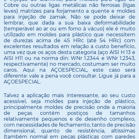
Cobre ou outras ligas metálicas não ferrosas (ligas
leves) matrizes para forjamento a quente e moldes
para injeção de zamak. Não se pode deixar de
lembrar, que dada a sua baixa deformabilidade
(temperável ao ar ou em forno à vácuo) ele é muito
utilizado em moldes para plástico que necessitem
de durezas acima de 45 HRc (até 54 HRc) com
excelentes resultados em relação a custo benefício,
uma vez que os aços desta categoria (aço AISI H 13 e
AISI H11 ou na norma din: WNr 1.2344 e WNr 1.2343,
respectivamente) no mercado, costumam ser muito
caros. Aqui na AÇOESPECIAL, este caso será
diferente: vale a pena você consultar. Ligue já para a
AÇOESPECIAL.
Talvez a aplicação mais interessante, ao seu custo
acessível, seja moldes para injeção de plástico,
principalmente moldes de precisão onde a maioria
de peças contém postiços de tamanhos
relativamente pequenos e de desenho complexo,
com necessidades de fechamento, tanto de precisão
dimensional, quanto de resistência, altíssimas
(também normal em peças plásticas com paredes