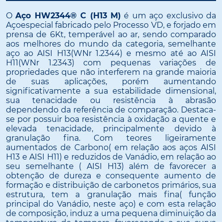
O
Aço HW2344® C (H13 M)
é um aço exclusivo da
Açoespecial fabricado pelo Processo VD, e forjado em
prensa de 6Kt, temperável ao ar, sendo comparado
aos melhores do mundo da categoria, semelhante
aço ao AISI H13(WNr 1.2344) e mesmo até ao AISI
H11(WNr 1.2343) com pequenas variações de
propriedades que não interferem na grande maioria
de suas aplicações, porém aumentando
significativamente a sua estabilidade dimensional,
sua tenacidade ou resistência à abrasão
dependendo da referência de comparação. Destaca-
se por possuir boa resistência à oxidação a quente e
elevada tenacidade, principalmente devido à
granulação fina. Com teores ligeiramente
aumentados de Carbono( em relação aos aços AISI
H13 e AISI H11) e reduzidos de Vanádio, em relação ao
seu semelhante ( AISI H13) além de favorecer a
obtenção de dureza e consequente aumento de
formação e distribuição de carbonetos primários, sua
estrutura, tem a granulação mais fina( função
principal do Vanádio, neste aço) e com esta relação
de composição, induz a uma pequena diminuição da