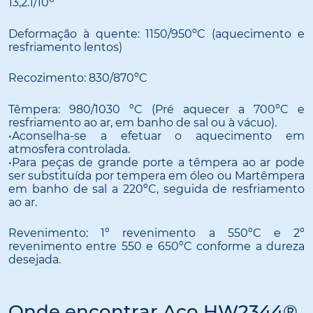
13,2.1/10
Deformação à quente: 1150/950ºC (aquecimento e
resfriamento lentos)
Recozimento: 830/870ºC
Têmpera: 980/1030 ºC (Pré aquecer a 700ºC e
resfriamento ao ar, em banho de sal ou à vácuo).
•Aconselha-se a efetuar o aquecimento em
atmosfera controlada.
•Para peças de grande porte a têmpera ao ar pode
ser substituída por tempera em óleo ou Martêmpera
em banho de sal a 220ºC, seguida de resfriamento
ao ar.
Revenimento: 1º revenimento a 550ºC e 2º
revenimento entre 550 e 650ºC conforme a dureza
desejada.
Onde encontrar Aço HW2344®