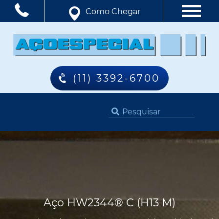
Como Chegar
(11) 3392-6700
Aço HW2344® C (H13 M)