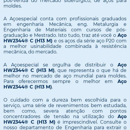
pós-venda do mercado siderúrgico, de aços para
moldes.
A Açoespecial conta com profissionais graduados
em engenharia Mecânica, eng. Metalurgia e
Engenharia de Materiais com cursos de pós-
graduação e Mestrado. Isto tudo, traz até você o
Aço
HW2344® C (H13 M)
e os aços da série aço P20 com
a melhor usinabilidade combinada à resistência
mecânica, do mercado.
A Açoespecial se orgulha de distribuir o
Aço
HW2344® C (H13 M)
, que representa o que há de
melhor no mercado de aço mundial para moldes.
Para oferecermos sempre o melhor em
Aço
HW2344® C (H13 M)
.
O cuidado com a dureza bem escolhida para o
serviço, uma série de revenimentos bem estudada,
bem como, severa atenção com pontos
concentradores de tensão na utilização do
Aço
HW2344® C (H13 M)
é imprescindível. Consulte o
nosso departamento de Engenharia para extrair o