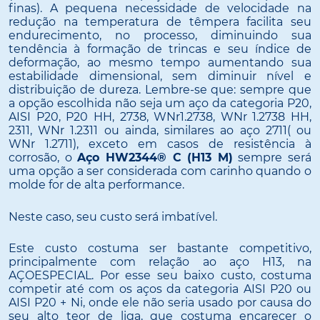
finas). A pequena necessidade de velocidade na
redução na temperatura de têmpera facilita seu
endurecimento, no processo, diminuindo sua
tendência à formação de trincas e seu índice de
deformação, ao mesmo tempo aumentando sua
estabilidade dimensional, sem diminuir nível e
distribuição de dureza. Lembre-se que: sempre que
a opção escolhida não seja um aço da categoria P20,
AISI P20, P20 HH, 2738, WNr1.2738, WNr 1.2738 HH,
2311, WNr 1.2311 ou ainda, similares ao aço 2711( ou
WNr 1.2711), exceto em casos de resistência à
corrosão, o
Aço HW2344® C (H13 M)
sempre será
uma opção a ser considerada com carinho quando o
molde for de alta performance.
Neste caso, seu custo será imbatível.
Este custo costuma ser bastante competitivo,
principalmente com relação ao aço H13, na
AÇOESPECIAL. Por esse seu baixo custo, costuma
competir até com os aços da categoria AISI P20 ou
AISI P20 + Ni, onde ele não seria usado por causa do
seu alto teor de liga, que costuma encarecer o