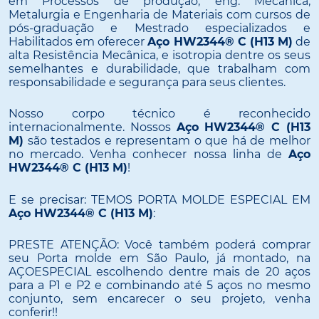
em Processos de produção, eng. Mecânica,
Metalurgia e Engenharia de Materiais com cursos de
pós-graduação e Mestrado especializados e
Habilitados em oferecer
Aço HW2344® C (H13 M)
de
alta Resistência Mecânica, e isotropia dentre os seus
semelhantes e durabilidade, que trabalham com
responsabilidade e segurança para seus clientes.
Nosso corpo técnico é reconhecido
internacionalmente. Nossos
Aço HW2344® C (H13
M)
são testados e representam o que há de melhor
no mercado. Venha conhecer nossa linha de
Aço
HW2344® C (H13 M)
!
E se precisar: TEMOS PORTA MOLDE ESPECIAL EM
Aço HW2344® C (H13 M)
:
PRESTE ATENÇÃO: Você também poderá comprar
seu Porta molde em São Paulo, já montado, na
AÇOESPECIAL escolhendo dentre mais de 20 aços
para a P1 e P2 e combinando até 5 aços no mesmo
conjunto, sem encarecer o seu projeto, venha
conferir!!