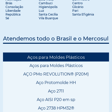
Brás
Cambuci
Centro
Consolação
Higienópolis
Glicério
Liberdade
Luz
Pari
República
Santa Cecília
Santa Efigênia
Sé
Vila Buarque
Atendemos todo o Brasil e o Mercosul
Aços para Moldes Plásticos
Aços para Moldes Plásticos
AÇO PMo REVOLUTION® (P20M)
Aço Protomolde HH
Aço 2711
Aço AISI P20 em sp
Aço 2738 HPM32®