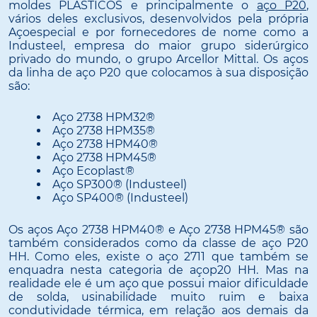
moldes PLASTICOS e principalmente o
aço P20
,
vários deles exclusivos, desenvolvidos pela própria
Açoespecial e por fornecedores de nome como a
Industeel, empresa do maior grupo siderúrgico
privado do mundo, o grupo Arcellor Mittal. Os aços
da linha de aço P20 que colocamos à sua disposição
são:
Aço 2738 HPM32®
Aço 2738 HPM35®
Aço 2738 HPM40®
Aço 2738 HPM45®
Aço Ecoplast®
Aço SP300® (Industeel)
Aço SP400® (Industeel)
Os aços Aço 2738 HPM40® e Aço 2738 HPM45® são
também considerados como da classe de aço P20
HH. Como eles, existe o aço 2711 que também se
enquadra nesta categoria de açop20 HH. Mas na
realidade ele é um aço que possui maior dificuldade
de solda, usinabilidade muito ruim e baixa
condutividade térmica, em relação aos demais da