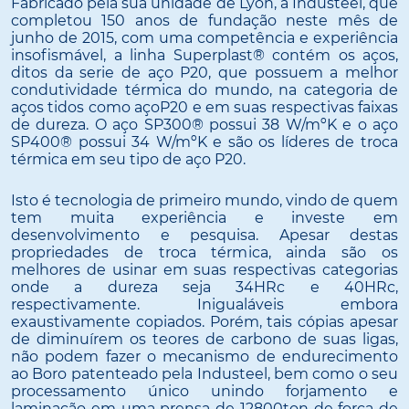
Fabricado pela sua unidade de Lyon, a Industeel, que
completou 150 anos de fundação neste mês de
junho de 2015, com uma competência e experiência
insofismável, a linha Superplast® contém os aços,
ditos da serie de aço P20, que possuem a melhor
condutividade térmica do mundo, na categoria de
aços tidos como açoP20 e em suas respectivas faixas
de dureza. O aço SP300® possui 38 W/mºK e o aço
SP400® possui 34 W/mºK e são os líderes de troca
térmica em seu tipo de aço P20.
Isto é tecnologia de primeiro mundo, vindo de quem
tem muita experiência e investe em
desenvolvimento e pesquisa. Apesar destas
propriedades de troca térmica, ainda são os
melhores de usinar em suas respectivas categorias
onde a dureza seja 34HRc e 40HRc,
respectivamente. Inigualáveis embora
exaustivamente copiados. Porém, tais cópias apesar
de diminuírem os teores de carbono de suas ligas,
não podem fazer o mecanismo de endurecimento
ao Boro patenteado pela Industeel, bem como o seu
processamento único unindo forjamento e
laminação em uma prensa de 12800ton de força de