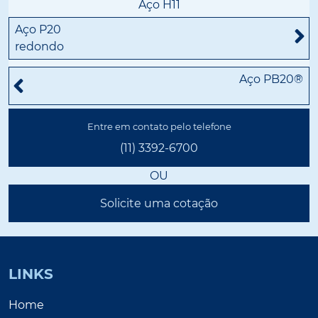
Aço H11
Aço P20
redondo
Aço PB20®
Entre em contato pelo telefone
(11) 3392-6700
OU
Solicite uma cotação
LINKS
Home