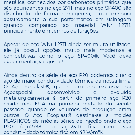
metálica, conhecidos por carbonetos primários que
são abundantes no aço 2711, mas no aço SP400 são
distribuídos de forma homogênea, o que melhora
absurdamente a sua performance em usinagem
quando comparado ao material WNr 1.2711,
principalmente em termos de furações.
Apesar do aço WNr 1.2711 ainda ser muito utilizado,
ele já possui opções muito mais modernas e
competitivas como o aço SP400®. Você deve
experimentar, vai gostar!
Ainda dentro da série de aço P20 podemos citar o
aço de maior condutividade térmica da nossa linha:
O Aço Ecoplast®, que é um aço exclusivo da
Açoespecial, desenvolvido e evoluído
metalurgicamente à partir do primeiro aço P20
criado nos EUA na primeira metade do século
passado, quando os volumes de produção eram
outros. O Aço Ecoplast® destina-se a moldes
PLASTICOS de médias séries de injeção onde o aço
P20 (aço2738 ou aço2311) fica caro. Sua
condutividade térmica fica em 42 W/mºK.