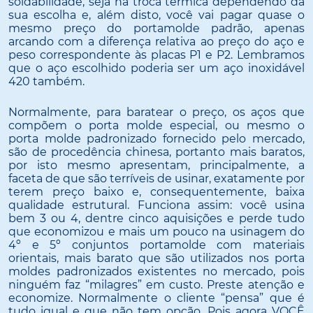
soldabilidade, seja na troca térmica dependendo da
sua escolha e, além disto, você vai pagar quase o
mesmo preço do portamolde padrão, apenas
arcando com a diferença relativa ao preço do aço e
peso correspondente às placas P1 e P2. Lembramos
que o aço escolhido poderia ser um aço inoxidável
420 também.
Normalmente, para baratear o preço, os aços que
compõem o porta molde especial, ou mesmo o
porta molde padronizado fornecido pelo mercado,
são de procedência chinesa, portanto mais baratos,
por isto mesmo apresentam, principalmente, a
faceta de que são terríveis de usinar, exatamente por
terem preço baixo e, consequentemente, baixa
qualidade estrutural. Funciona assim: você usina
bem 3 ou 4, dentre cinco aquisições e perde tudo
que economizou e mais um pouco na usinagem do
4º e 5º conjuntos portamolde com materiais
orientais, mais barato que são utilizados nos porta
moldes padronizados existentes no mercado, pois
ninguém faz “milagres” em custo. Preste atenção e
economize. Normalmente o cliente “pensa” que é
tudo igual e que não tem opção. Pois agora VOCÊ