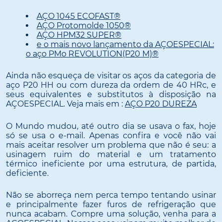
AÇO 1045 ECOFAST®
AÇO Protomolde 1050®
AÇO HPM32 SUPER®
e o mais novo lançamento da AÇOESPECIAL:
o aço PMo REVOLUTION(P20 M)®
Ainda não esqueça de visitar os aços da categoria de
aço P20 HH ou com dureza da ordem de 40 HRc, e
seus equivalentes e substitutos à disposição na
AÇOESPECIAL. Veja mais em :
AÇO P20 DUREZA
O Mundo mudou, até outro dia se usava o fax, hoje
só se usa o e-mail. Apenas confira e você não vai
mais aceitar resolver um problema que não é seu: a
usinagem ruim do material e um tratamento
térmico ineficiente por uma estrutura, de partida,
deficiente.
Não se aborreça nem perca tempo tentando usinar
e principalmente fazer furos de refrigeração que
nunca acabam. Compre uma solução, venha para a