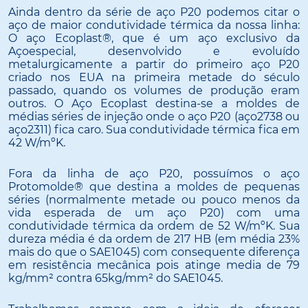
Ainda dentro da série de aço P20 podemos citar o
aço de maior condutividade térmica da nossa linha:
O aço Ecoplast®, que é um aço exclusivo da
Açoespecial, desenvolvido e evoluído
metalurgicamente a partir do primeiro aço P20
criado nos EUA na primeira metade do século
passado, quando os volumes de produção eram
outros. O Aço Ecoplast destina-se a moldes de
médias séries de injeção onde o aço P20 (aço2738 ou
aço2311) fica caro. Sua condutividade térmica fica em
42 W/mºK.
Fora da linha de aço P20, possuímos o aço
Protomolde® que destina a moldes de pequenas
séries (normalmente metade ou pouco menos da
vida esperada de um aço P20) com uma
condutividade térmica da ordem de 52 W/mºK. Sua
dureza média é da ordem de 217 HB (em média 23%
mais do que o SAE1045) com consequente diferença
em resistência mecânica pois atinge media de 79
kg/mm² contra 65kg/mm² do SAE1045.