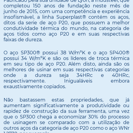
Fabricado pela sua unidade de Lyon, a Industeel, que
completou 150 anos de fundação neste mês de
junho de 2015, com uma competência e experiência
insofismável, a linha Superplast® contém os aços,
ditos da serie de aço P20, que possuem a melhor
condutividade térmica do mundo, na categoria de
aços tidos como aço P20 e em suas respectivas
faixas de dureza.
O aço SP300® possui 38 W/mºK e o aço SP400®
possui 34 W/mºK e são os líderes de troca térmica
em seu tipo de aço P20. Além disto, ainda são os
melhores de usinar em suas respectivas categorias
onde a dureza seja 34HRc e 40HRc,
respectivamente. Inigualáveis embora
exaustivamente copiados.
Não bastassem estas propriedades, que já
aumentam significativamente a produtividade ou
rapidez de construção da sua ferramenta, uma vez
que o SP300 chega a economizar 30% do processo
de usinagem se comparado com a utilização de
outros aços da categoria de aço P20 como o aço WNr