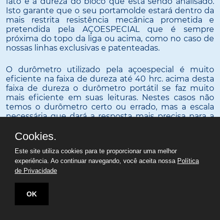
fato é a dureza do bloco que está sendo analisado.
Isto garante que o seu portamolde estará dentro da
mais restrita resistência mecânica prometida e
pretendida pela AÇOESPECIAL que é sempre
próxima do topo da liga ou acima, como no caso de
nossas linhas exclusivas e patenteadas.
O durômetro utilizado pela açoespecial é muito
eficiente na faixa de dureza até 40 hrc. acima desta
faixa de dureza o durômetro portátil se faz muito
mais eficiente em suas leituras. Nestes casos não
temos o durômetro certo ou errado, mas a escala
necessária que dará a resposta mais precisa para a
faixa de dureza que será analisada.
Cookies.
Além de portamoldes e porta molde especial, aqui
Este site utiliza cookies para te proporcionar uma melhor
você também encontra outros produtos que podem
experiência. Ao continuar navegando, você aceita nossa
Política
atender a sua necessidade. Veja:
de Privacidade
Aço 1045
OK
Aço 2738
Aço 420
Aço H13