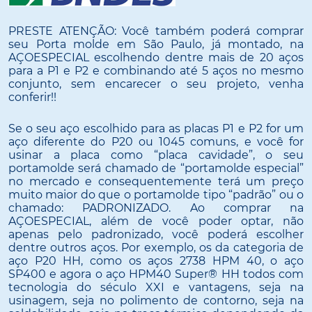
PRESTE ATENÇÃO: Você também poderá comprar
seu Porta molde em São Paulo, já montado, na
AÇOESPECIAL escolhendo dentre mais de 20 aços
para a P1 e P2 e combinando até 5 aços no mesmo
conjunto, sem encarecer o seu projeto, venha
conferir!!
Se o seu aço escolhido para as placas P1 e P2 for um
aço diferente do P20 ou 1045 comuns, e você for
usinar a placa como “placa cavidade”, o seu
portamolde será chamado de “portamolde especial”
no mercado e consequentemente terá um preço
muito maior do que o portamolde tipo “padrão” ou o
chamado: PADRONIZADO. Ao comprar na
AÇOESPECIAL, além de você poder optar, não
apenas pelo padronizado, você poderá escolher
dentre outros aços. Por exemplo, os da categoria de
aço P20 HH, como os aços 2738 HPM 40, o aço
SP400 e agora o aço HPM40 Super® HH todos com
tecnologia do século XXI e vantagens, seja na
usinagem, seja no polimento de contorno, seja na