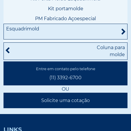
Kit portamolde
PM Fabricado Açoespecial
Esquadrimold
Coluna para
molde
Entre em contato pelo telefone
(11) 3392-6700
OU
Solicite uma cotação
LINKS