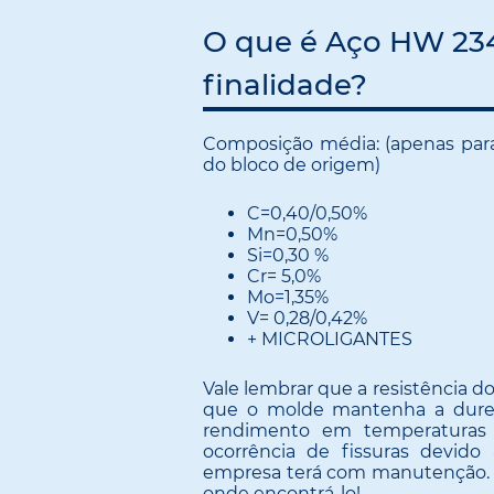
O que é Aço HW 234
finalidade?
Composição média: (apenas para
do bloco de origem)
C=0,40/0,50%
Mn=0,50%
Si=0,30 %
Cr= 5,0%
Mo=1,35%
V= 0,28/0,42%
+ MICROLIGANTES
Vale lembrar que a resistência
que o molde mantenha a durez
rendimento em temperaturas 
ocorrência de fissuras devido
empresa terá com manutenção. 
onde encontrá-lo!