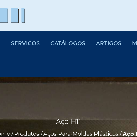
S
SERVIÇOS
CATÁLOGOS
ARTIGOS
M
Aço H11
ome
Produtos
Aços Para Moldes Plásticos
Aço 
/
/
/