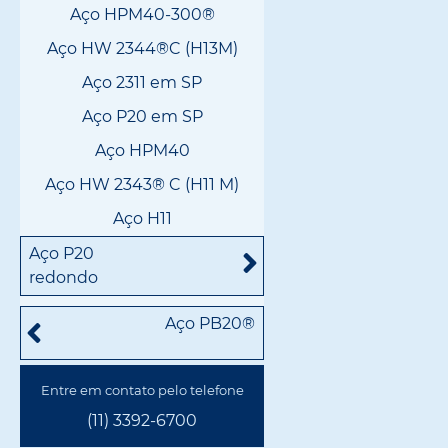
Aço HPM40-300®
Aço HW 2344®C (H13M)
Aço 2311 em SP
Aço P20 em SP
Aço HPM40
Aço HW 2343® C (H11 M)
Aço H11
Aço P20
redondo
Aço PB20®
Entre em contato pelo telefone
(11) 3392-6700