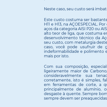
Neste caso, seu custo será imbatí
Este custo costuma ser bastante
H11 e H13, na AÇOESPECIAL. Por
aços da categoria AISI P20 ou AIS
alto teor de liga, que costuma e
desenvolvimento técnico da Aço
seu custo, com metalurgia deste
caso, você pode usufruir de g
indeformabilidade e polimento 
mais por isto.
Com sua composição, especia
ligeiramente maior de Carbon
consideravelmente sua tena
corretamente, isto é simples, 
em ferramentas de corte, a qu
principalmente de alumínio, o
desgaste à quente. Sempre bom 
sempre devem ser preaquecidas an