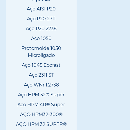
Aço AISI P20
Aço P20 2711
Aço P20 2738
Aço 1050
Protomolde 1050
Microligado
Aço 1045 Ecofast
Aço 2311 ST
Aço WNr 1.2738
Aço HPM 32® Super
Aço HPM 40® Super
AÇO HPM32-300®
AÇO HPM 32 SUPER®