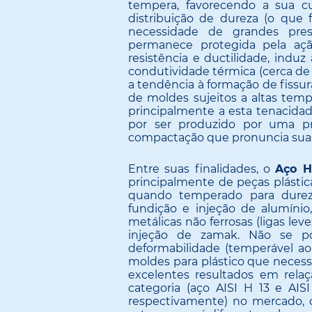
tempera, favorecendo a sua 
distribuição de dureza (o que 
necessidade de grandes pres
permanece protegida pela açã
resistência e ductilidade, indu
condutividade térmica (cerca de 
a tendência à formação de fissu
de moldes sujeitos a altas tem
principalmente a esta tenacida
por ser produzido por uma pr
compactação que pronuncia suas 
Entre suas finalidades, o
Aço H
principalmente de peças plástic
quando temperado para durez
fundição e injeção de alumínio
metálicas não ferrosas (ligas le
injeção de zamak. Não se p
deformabilidade (temperável ao
moldes para plástico que neces
excelentes resultados em rela
categoria (aço AISI H 13 e AI
respectivamente) no mercado,