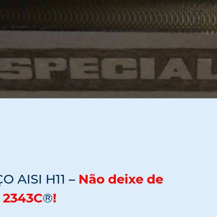
O AISI H11 –
Não deixe de
 2343C
®
!