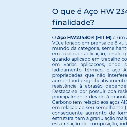
O que é Aço HW 234
finalidade?
O
Aço HW2343C® (H11 M)
é um a
VD, e forjado em prensa de 8 kt
mundo da categoria, semelhante 
em qualquer aplicação, desde q
quando aplicado em trabalho com
em várias aplicações, onde 
fadigamento térmico, o aço A
propriedades que não interfer
aumentando significativamente 
resistência à abrasão depend
Destaca-se por possuir boa res
principalmente devido à granul
Carbono (em relação aos aços AIS
em relação ao seu semelhante ( 
consequente aumento de forma
estrutura, tem a granulação mais
esta relação de composição, i