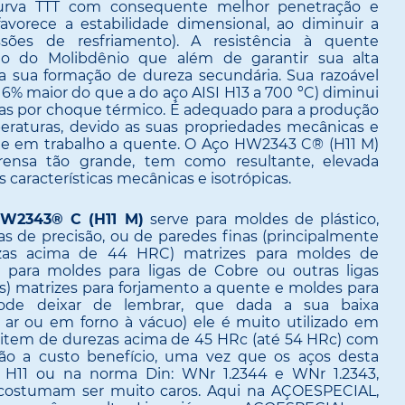
curva TTT com consequente melhor penetração e
favorece a estabilidade dimensional, ao diminuir a
sões de resfriamento). A resistência à quente
o do Molibdênio que além de garantir sua alta
z a sua formação de dureza secundária. Sua razoável
6% maior do que a do aço AISI H13 a 700 ºC) diminui
ras por choque térmico. É adequado para a produção
peraturas, devido as suas propriedades mecânicas e
de em trabalho a quente. O Aço HW2343 C® (H11 M)
ensa tão grande, tem como resultante, elevada
características mecânicas e isotrópicas.
W2343® C (H11 M)
serve para moldes de plástico,
as de precisão, ou de paredes finas (principalmente
as acima de 44 HRC) matrizes para moldes de
, para moldes para ligas de Cobre ou outras ligas
ves) matrizes para forjamento a quente e moldes para
ode deixar de lembrar, que dada a sua baixa
 ar ou em forno à vácuo) ele é muito utilizado em
sitem de durezas acima de 45 HRc (até 54 HRc) com
ção a custo benefício, uma vez que os aços desta
SI H11 ou na norma Din: WNr 1.2344 e WNr 1.2343,
 costumam ser muito caros. Aqui na AÇOESPECIAL,