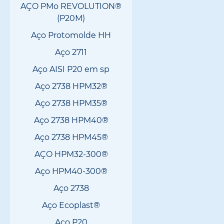
AÇO PMo REVOLUTION®
(P20M)
Aço Protomolde HH
Aço 2711
Aço AISI P20 em sp
Aço 2738 HPM32®
Aço 2738 HPM35®
Aço 2738 HPM40®
Aço 2738 HPM45®
AÇO HPM32-300®
Aço HPM40-300®
Aço 2738
Aço Ecoplast®
Aço P20