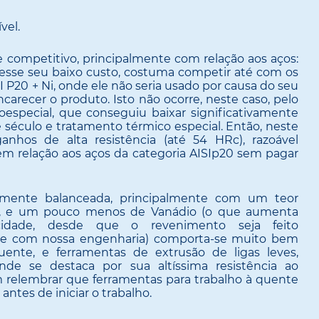
vel.
 competitivo, principalmente com relação aos aços:
 esse seu baixo custo, costuma competir até com os
I P20 + Ni, onde ele não seria usado por causa do seu
ncarecer o produto. Isto não ocorre, neste caso, pelo
especial, que conseguiu baixar significativamente
 século e tratamento térmico especial. Então, neste
anhos de alta resistência (até 54 HRc), razoável
em relação aos aços da categoria AISIp20 sem pagar
lmente balanceada, principalmente com um teor
o, e um pouco menos de Vanádio (o que aumenta
cidade, desde que o revenimento seja feito
fale com nossa engenharia) comporta-se muito bem
ente, e ferramentas de extrusão de ligas leves,
nde se destaca por sua altíssima resistência ao
relembrar que ferramentas para trabalho à quente
tes de iniciar o trabalho.