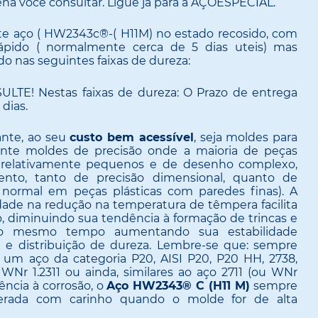
pena você consultar. Ligue já para a AÇOESPECIAL.
te aço ( HW2343c®-( H11M) no estado recosido, com
pido ( normalmente cerca de 5 dias uteis) mas
 nas seguintes faixas de dureza:
LTE! Nestas faixas de dureza: O Prazo de entrega
dias.
ante, ao seu
custo bem acessível
, seja moldes para
mente moldes de precisão onde a maioria de peças
relativamente pequenos e de desenho complexo,
nto, tanto de precisão dimensional, quanto de
m normal em peças plásticas com paredes finas). A
ade na redução na temperatura de têmpera facilita
, diminuindo sua tendência à formação de trincas e
ao mesmo tempo aumentando sua estabilidade
l e distribuição de dureza. Lembre-se que: sempre
 um aço da categoria P20, AISI P20, P20 HH, 2738,
 WNr 1.2311 ou ainda, similares ao aço 2711 (ou WNr
tência à corrosão, o
Aço HW2343® C (H11 M)
sempre
erada com carinho quando o molde for de alta