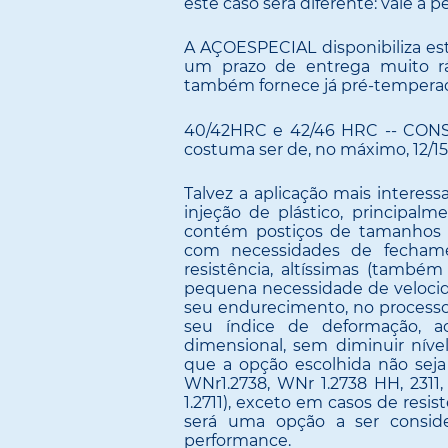
este caso será diferente: vale a 
A AÇOESPECIAL disponibiliza es
um prazo de entrega muito rá
também fornece já pré-temperado
40/42HRC e 42/46 HRC -- CONSU
costuma ser de, no máximo, 12/15 
Talvez a aplicação mais interess
injeção de plástico, principal
contém postiços de tamanhos 
com necessidades de fechame
resistência, altíssimas (també
pequena necessidade de velocid
seu endurecimento, no processo
seu índice de deformação, 
dimensional, sem diminuir níve
que a opção escolhida não seja
WNr1.2738, WNr 1.2738 HH, 2311,
1.2711), exceto em casos de resis
será uma opção a ser consid
performance.