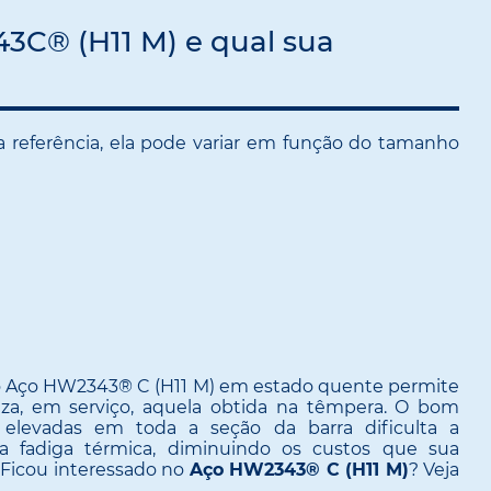
3C® (H11 M) e qual sua
 referência, ela pode variar em função do tamanho
 do Aço HW2343® C (H11 M) em estado quente permite
a, em serviço, aquela obtida na têmpera. O bom
elevadas em toda a seção da barra dificulta a
 a fadiga térmica, diminuindo os custos que sua
Ficou interessado no
Aço HW2343® C (H11 M)
? Veja