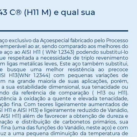
3 C® (H11 M) e qual sua
ço exclusivo da Açoespecial fabricado pelo Processo
, temperável ao ar, sendo comparado aos melhores do
aço ao AISI H11 ( WNr 1.2343) podendo substituí-lo
ue respeitada a necessidade de triplo revenimento
 ligas metálicas leves, Este aço também substitui,
se busque uma melhor resistência ao precoce
ISI H13(WNr 1.2344) com pequenas variações de
em na grande maioria de suas aplicações, porém,
a sua estabilidade dimensional, sua tenacidade ou
endo da referência de comparação ( H13 ou H11).
istência à oxidação a quente e elevada tenacidade,
ação fina. Com teores ligeiramente aumentados de
I H11 e AISI H13) e ligeiramente reduzido de Vanádio,
AISI H11) além de favorecer a obtenção de dureza e
ção e distribuição de carbonetos primários, sua
 fina (uma das funções do Vanádio, neste aço) e com
nduz a uma pequena diminuição da temperatura de