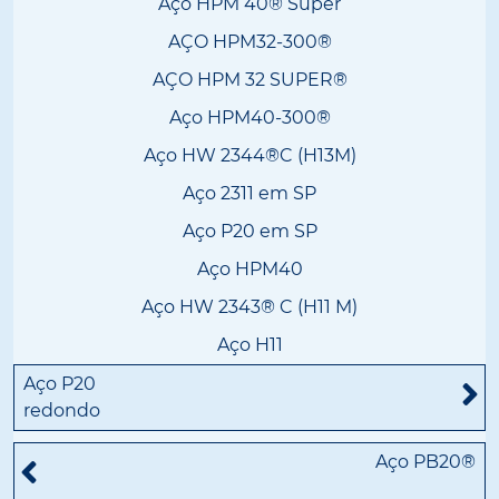
Aço HPM 40® Super
AÇO HPM32-300®
AÇO HPM 32 SUPER®
Aço HPM40-300®
Aço HW 2344®C (H13M)
Aço 2311 em SP
Aço P20 em SP
Aço HPM40
Aço HW 2343® C (H11 M)
Aço H11
Aço P20
redondo
Aço PB20®