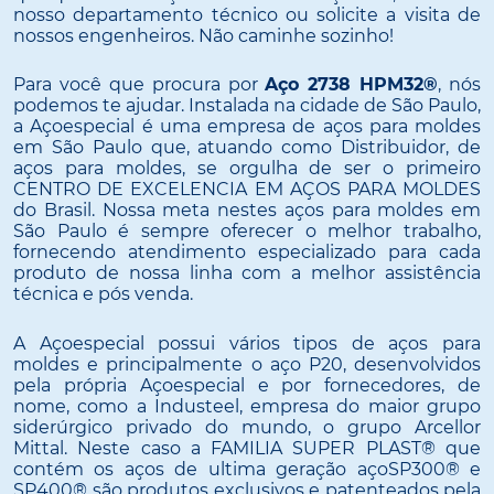
nosso departamento técnico ou solicite a visita de
nossos engenheiros. Não caminhe sozinho!
Para você que procura por
Aço 2738 HPM32®
, nós
podemos te ajudar. Instalada na cidade de São Paulo,
a Açoespecial é uma empresa de aços para moldes
em São Paulo que, atuando como Distribuidor, de
aços para moldes, se orgulha de ser o primeiro
CENTRO DE EXCELENCIA EM AÇOS PARA MOLDES
do Brasil. Nossa meta nestes aços para moldes em
São Paulo é sempre oferecer o melhor trabalho,
fornecendo atendimento especializado para cada
produto de nossa linha com a melhor assistência
técnica e pós venda.
A Açoespecial possui vários tipos de aços para
moldes e principalmente o aço P20, desenvolvidos
pela própria Açoespecial e por fornecedores, de
nome, como a Industeel, empresa do maior grupo
siderúrgico privado do mundo, o grupo Arcellor
Mittal. Neste caso a FAMILIA SUPER PLAST® que
contém os aços de ultima geração açoSP300® e
SP400® são produtos exclusivos e patenteados pela