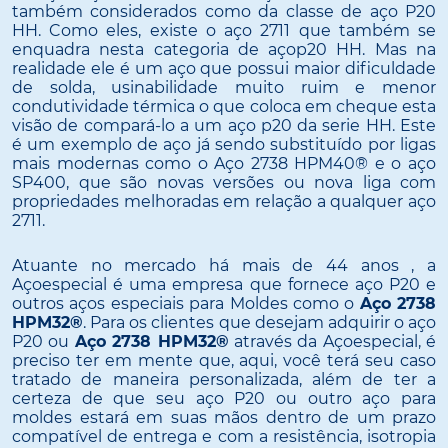
também considerados como da classe de aço P20
HH. Como eles, existe o aço 2711 que também se
enquadra nesta categoria de açop20 HH. Mas na
realidade ele é um aço que possui maior dificuldade
de solda, usinabilidade muito ruim e menor
condutividade térmica o que coloca em cheque esta
visão de compará-lo a um aço p20 da serie HH. Este
é um exemplo de aço já sendo substituído por ligas
mais modernas como o Aço 2738 HPM40® e o aço
SP400, que são novas versões ou nova liga com
propriedades melhoradas em relação a qualquer aço
2711.
Atuante no mercado há mais de 44 anos , a
Açoespecial é uma empresa que fornece aço P20 e
outros aços especiais para Moldes como o
Aço 2738
HPM32®
. Para os clientes que desejam adquirir o aço
P20 ou
Aço 2738 HPM32®
através da Açoespecial, é
preciso ter em mente que, aqui, você terá seu caso
tratado de maneira personalizada, além de ter a
certeza de que seu aço P20 ou outro aço para
moldes estará em suas mãos dentro de um prazo
compatível de entrega e com a resistência, isotropia