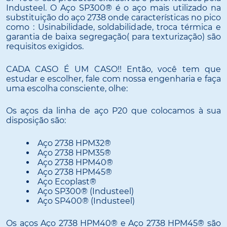
Industeel. O Aço SP300® é o aço mais utilizado na
substituição do aço 2738 onde características no pico
como : Usinabilidade, soldabilidade, troca térmica e
garantia de baixa segregação( para texturização) são
requisitos exigidos.
CADA CASO É UM CASO!! Então, você tem que
estudar e escolher, fale com nossa engenharia e faça
uma escolha consciente, olhe:
Os aços da linha de aço P20 que colocamos à sua
disposição são:
Aço 2738 HPM32®
Aço 2738 HPM35®
Aço 2738 HPM40®
Aço 2738 HPM45®
Aço Ecoplast®
Aço SP300® (Industeel)
Aço SP400® (Industeel)
Os aços Aço 2738 HPM40® e Aço 2738 HPM45® são