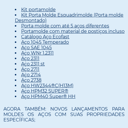
Kit portamolde
Kit Porta Molde Esquadrimolde (Porta molde
Desmontado)
Porta molde com até 5 aços diferentes
Portamolde com material de postiços incluso
Catálogo Aço Ecofast
Aço 1045 Temperado
Aço SAE 1045
Aço WNr 1.2311
Aço 2311
Aço 2311 st
Aço 2711
Aço 2714
Aço 2738
Aço HW2344®C(H13M)
Aço HPM32 SUPER®
Aço HPM40 Super® HH
AGORA TAMBÉM: NOVOS LANÇAMENTOS PARA
MOLDES OS AÇOS COM SUAS PROPRIEDADES
ESPECÍFICAS;