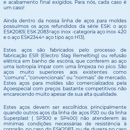
e acabamento final exigidos. Para nós, cada caso é
um caso!
Ainda dentro da nossa linha de aços para moldes
possuímos os aços refundidos da série ESK: o aço
ESK2083( ESK 2083=aço inox -categoria aço inox 420
e o aço ESK2344= aço tipo aço H13).
Estes aços são fabricados pelo processo de
fabricação ESR (Electro Slag Remelting) ou refusão
elétrica em banho de escória, que conferem ao aço
uma isotropia impar com uma limpeza no pico. São
aços muito superiores aos existentes como
“comuns”, “convencionais” ou “normais” de mercado.
Estes aços para moldes são comercializados pela
Açoespecial com preços bastante competitivos não
encarecendo muito apesar de sua alta qualidade.
Estes aços devem ser escolhidos principalmente
quando outros aços da linha de aços P20 ou da linha
Superplast ( SP300 e SP400) não atenderem às
mínimas condições necessárias de resistência à
corrosão, no caso do ESK2083, ou de dureza no caso