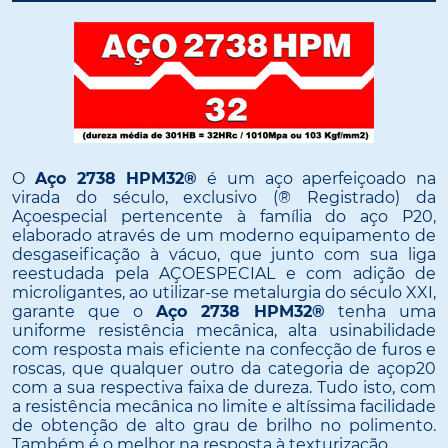
O
Aço 2738 HPM32®
é um aço aperfeiçoado na
virada do século, exclusivo (® Registrado) da
Açoespecial pertencente à família do aço P20,
elaborado através de um moderno equipamento de
desgaseificação à vácuo, que junto com sua liga
reestudada pela AÇOESPECIAL e com adição de
microligantes, ao utilizar-se metalurgia do século XXI,
garante que o
Aço 2738 HPM32®
tenha uma
uniforme resistência mecânica, alta usinabilidade
com resposta mais eficiente na confecção de furos e
roscas, que qualquer outro da categoria de açop20
com a sua respectiva faixa de dureza. Tudo isto, com
a resistência mecânica no limite e altíssima facilidade
de obtenção de alto grau de brilho no polimento.
Também é o melhor na resposta à texturização.