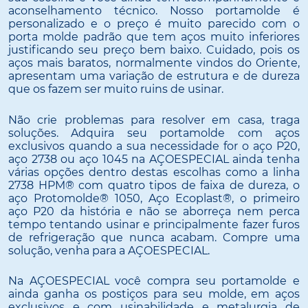
aconselhamento técnico. Nosso portamolde é
personalizado e o preço é muito parecido com o
porta molde padrão que tem aços muito inferiores
justificando seu preço bem baixo. Cuidado, pois os
aços mais baratos, normalmente vindos do Oriente,
apresentam uma variação de estrutura e de dureza
que os fazem ser muito ruins de usinar.
Não crie problemas para resolver em casa, traga
soluções. Adquira seu portamolde com aços
exclusivos quando a sua necessidade for o aço P20,
aço 2738 ou aço 1045 na AÇOESPECIAL ainda tenha
várias opções dentro destas escolhas como a linha
2738 HPM® com quatro tipos de faixa de dureza, o
aço Protomolde® 1050, Aço Ecoplast®, o primeiro
aço P20 da história e não se aborreça nem perca
tempo tentando usinar e principalmente fazer furos
de refrigeração que nunca acabam. Compre uma
solução, venha para a AÇOESPECIAL.
Na AÇOESPECIAL você compra seu portamolde e
ainda ganha os postiços para seu molde, em aços
exclusivos e com usinabilidade e metalurgia de