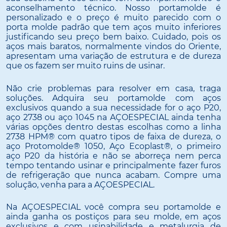
aconselhamento técnico. Nosso portamolde é
personalizado e o preço é muito parecido com o
porta molde padrão que tem aços muito inferiores
justificando seu preço bem baixo. Cuidado, pois os
aços mais baratos, normalmente vindos do Oriente,
apresentam uma variação de estrutura e de dureza
que os fazem ser muito ruins de usinar.
Não crie problemas para resolver em casa, traga
soluções. Adquira seu portamolde com aços
exclusivos quando a sua necessidade for o aço P20,
aço 2738 ou aço 1045 na AÇOESPECIAL ainda tenha
várias opções dentro destas escolhas como a linha
2738 HPM® com quatro tipos de faixa de dureza, o
aço Protomolde® 1050, Aço Ecoplast®, o primeiro
aço P20 da história e não se aborreça nem perca
tempo tentando usinar e principalmente fazer furos
de refrigeração que nunca acabam. Compre uma
solução, venha para a AÇOESPECIAL.
Na AÇOESPECIAL você compra seu portamolde e
ainda ganha os postiços para seu molde, em aços
exclusivos e com usinabilidade e metalurgia de