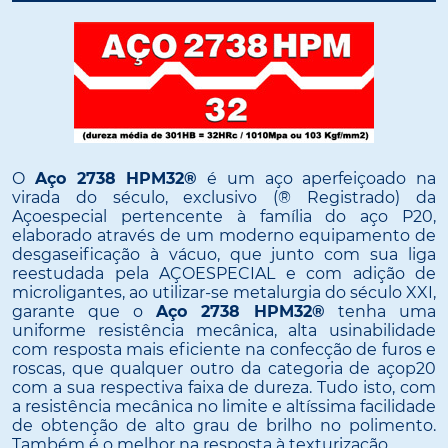
O
Aço 2738 HPM32®
é um aço aperfeiçoado na
virada do século, exclusivo (® Registrado) da
Açoespecial pertencente à família do aço P20,
elaborado através de um moderno equipamento de
desgaseificação à vácuo, que junto com sua liga
reestudada pela AÇOESPECIAL e com adição de
microligantes, ao utilizar-se metalurgia do século XXI,
garante que o
Aço 2738 HPM32®
tenha uma
uniforme resistência mecânica, alta usinabilidade
com resposta mais eficiente na confecção de furos e
roscas, que qualquer outro da categoria de açop20
com a sua respectiva faixa de dureza. Tudo isto, com
a resistência mecânica no limite e altíssima facilidade
de obtenção de alto grau de brilho no polimento.
Também é o melhor na resposta à texturização.