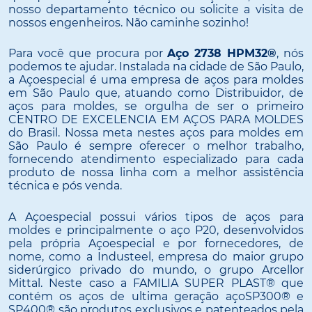
nosso departamento técnico ou solicite a visita de
nossos engenheiros. Não caminhe sozinho!
Para você que procura por
Aço 2738 HPM32®
, nós
podemos te ajudar. Instalada na cidade de São Paulo,
a Açoespecial é uma empresa de aços para moldes
em São Paulo que, atuando como Distribuidor, de
aços para moldes, se orgulha de ser o primeiro
CENTRO DE EXCELENCIA EM AÇOS PARA MOLDES
do Brasil. Nossa meta nestes aços para moldes em
São Paulo é sempre oferecer o melhor trabalho,
fornecendo atendimento especializado para cada
produto de nossa linha com a melhor assistência
técnica e pós venda.
A Açoespecial possui vários tipos de aços para
moldes e principalmente o aço P20, desenvolvidos
pela própria Açoespecial e por fornecedores, de
nome, como a Industeel, empresa do maior grupo
siderúrgico privado do mundo, o grupo Arcellor
Mittal. Neste caso a FAMILIA SUPER PLAST® que
contém os aços de ultima geração açoSP300® e
SP400® são produtos exclusivos e patenteados pela