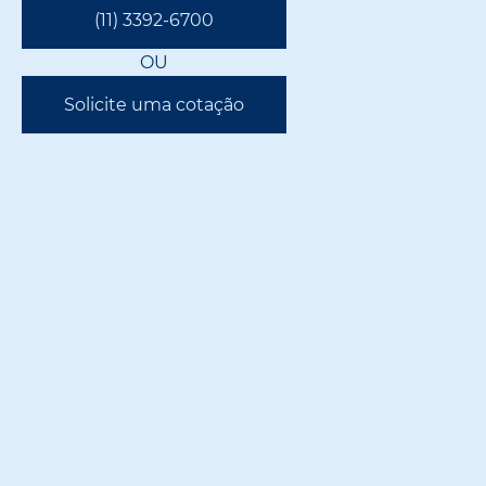
(11) 3392-6700
OU
Solicite uma cotação