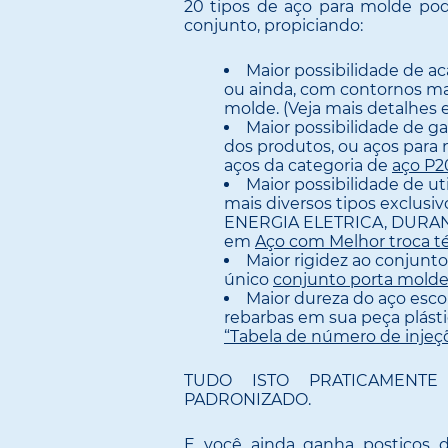
20 tipos de aço para molde po
conjunto, propiciando:
Maior possibilidade de a
ou ainda, com contornos ma
molde. (Veja mais detalhes
Maior possibilidade de g
dos produtos, ou aços para 
aços da categoria de
aço P2
Maior possibilidade de u
mais diversos tipos exclus
ENERGIA ELETRICA, DURANT
em
Aço com Melhor troca t
Maior rigidez ao conjunto
único
conjunto porta mold
Maior dureza do aço esc
rebarbas em sua peça plásti
“Tabela de número de injeç
TUDO ISTO PRATICAMEN
PADRONIZADO.
E você ainda ganha postiços 