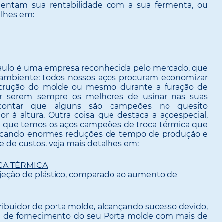
umentam sua rentabilidade com a sua fermenta, ou
alhes em:
Paulo é uma empresa reconhecida pelo mercado, que
o ambiente: todos nossos aços procuram economizar
nstrução do molde ou mesmo durante a furação de
por serem sempre os melhores de usinar nas suas
m contar que alguns são campeões no quesito
r à altura. Outra coisa que destaca a açoespecial,
é que temos os aços campeões de troca térmica que
vocando enormes reduções de tempo de produção e
de custos. veja mais detalhes em:
CA TÉRMICA
njeção de plástico, comparado ao aumento de
ribuidor de porta molde, alcançando sucesso devido,
de de fornecimento do seu Porta molde com mais de