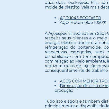
duas delas exclusivas. Elas a
molde de plástico. Veja mais det
AÇO 1045 ECOFAST®
AÇO Protomolde 1050®
A Açoespecial, sediada em São 
respeita seus clientes e o mei
energia elétrica durante a co
refrigeração do portamolde, 
respectivas categorias, se
usinabilidade sem ter competido
com relação ao Meio ambiente, 
reduzem ciclos de injeção pro
consequentemente de trabalho e 
AÇOS COM MEHOR TRO
Diminuição de ciclo de i
produção
Tudo isto e agora é também dist
principalmente à disponibilida