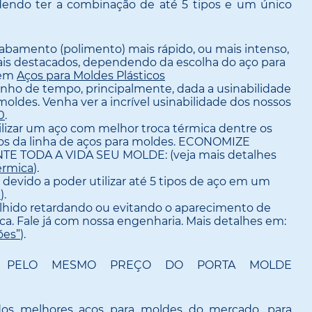
dendo ter a combinação de até 5 tipos e um único
cabamento (polimento) mais rápido, ou mais intenso,
is destacados, dependendo da escolha do aço para
 em
Aços para Moldes Plásticos
anho de tempo, principalmente, dada a usinabilidade
moldes. Venha ver a incrível usinabilidade dos nossos
0
.
tilizar um aço com melhor troca térmica dentre os
ivos da linha de aços para moldes. ECONOMIZE
E TODA A VIDA SEU MOLDE: (veja mais detalhes
érmica
).
 devido a poder utilizar até 5 tipos de aço em um
e
).
olhido retardando ou evitando o aparecimento de
ca. Fale já com nossa engenharia. Mais detalhes em:
ões”
).
TE PELO MESMO PREÇO DO PORTA MOLDE
dos melhores aços para moldes do mercado, para