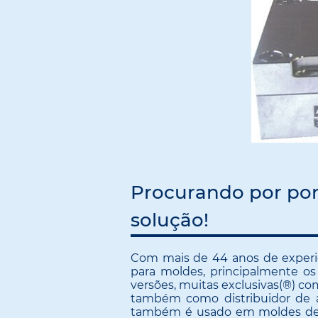
Procurando por por
solução!
Com mais de 44 anos de experiê
para moldes, principalmente os
versões, muitas exclusivas(®) c
também como distribuidor de aç
também é usado em moldes de b