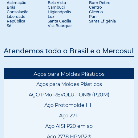
Aclimação
Bela Vista
Bom Retiro
Brás
Cambuci
Centro
Consolação
Higienópolis
Glicério
Liberdade
Luz
Pari
República
Santa Cecília
Santa Efigênia
Sé
Vila Buarque
Atendemos todo o Brasil e o Mercosul
Aços para Moldes Plásticos
Aços para Moldes Plásticos
AÇO PMo REVOLUTION® (P20M)
Aço Protomolde HH
Aço 2711
Aço AISI P20 em sp
Aço 2738 HPM32®