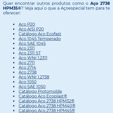
Quer encontrar outros produtos como o
Aço 2738
HPM35®
? Veja aqui o que a Açoespecial tem para te
oferecer:
Aço P20
Aço AISI P20
Catálogo Aço Ecofast
Aço 1045 Temperado
Aço SAE 1045
Aço 2311
Aço 2311 ST
Aço WNr 1.2311
Aço 2711
Aço 2714
Aço 2738
Aço WNr 1.2738
Aço 1050
Aço SAE 1050
Catálogo Protomolde
Catálogo Aço Ecoplast®
Catálogo Aço 2738 HPM32®
Catálogo Aço 2738 HPM40®
Catálogo Aço 2738 HPM45®