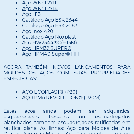
Aço WNr 1.2711
Aço WNr 1.2714
Aço H13
Catálogo Aço ESK 2344
Catálogo Aço ESK 2083
Aço Inox 420
Catálogo Aço Noxplast
Aço HW2344®C(H13M)
Aço HPM32 SUPER®
Aço HPM40 Super® HH
AGORA TAMBÉM: NOVOS LANÇAMENTOS PARA
MOLDES OS AÇOS COM SUAS PROPRIEDADES
ESPECÍFICAS;
AÇO ECOPLAST® (P20)
AÇO PMo REVOLUTION® (P20M)
Estes aços ainda podem ser adquiridos,
esquadrejados fresados ou esquadrejados
blanchados, também esquadrejados retificados em
retifica plana. As linhas: Aço para Moldes de Alta
Dureza, Aço para Moldes, Aço-Ferramentas, aço com