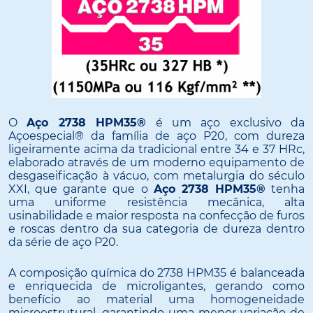
O
Aço 2738 HPM35®
é um aço exclusivo da
Açoespecial® da família de aço P20, com dureza
ligeiramente acima da tradicional entre 34 e 37 HRc,
elaborado através de um moderno equipamento de
desgaseificação à vácuo, com metalurgia do século
XXI, que garante que o
Aço 2738 HPM35®
tenha
uma uniforme resistência mecânica, alta
usinabilidade e maior resposta na confecção de furos
e roscas dentro da sua categoria de dureza dentro
da série de aço P20.
A composição química do 2738 HPM35 é balanceada
e enriquecida de microligantes, gerando como
benefício ao material uma homogeneidade
microestrutural, garantindo uma menor variação de