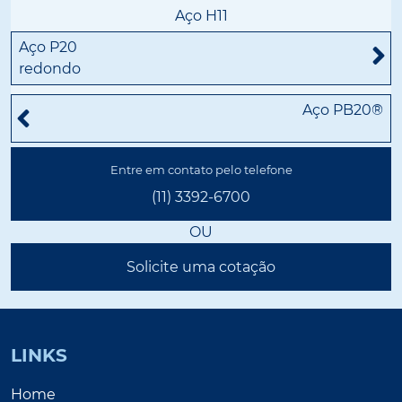
Aço H11
Aço P20
redondo
Aço PB20®
Entre em contato pelo telefone
(11) 3392-6700
OU
Solicite uma cotação
LINKS
Home