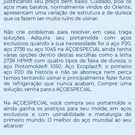
justificando seu preço bem baixo. Cuidado, pois os
aços mais baratos, normalmente vindos do Oriente,
apresentam uma variação de estrutura e de dureza
que os fazem ser muito ruins de usinar.
Não crie problemas para resolver em casa, traga
soluções. Adquira seu portamolde com aços
exclusivos quando a sua necessidade for o aço P20,
aço 2738 ou aço 1045 na AÇOESPECIAL ainda tenha
várias opções dentro destas escolhas como a linha
2738 HPM® com quatro tipos de faixa de dureza, o
aço Protomolde® 1050, Aço Ecoplast®, o primeiro
aço P20 da história e não se aborreça nem perca
tempo tentando usinar e principalmente fazer furos
de refrigeração que nunca acabam. Compre uma
solução, venha para a AÇOESPECIAL.
Na AÇOESPECIAL você compra seu portamolde e
ainda ganha os postiços para seu molde, em aços
exclusivos e com usinabilidade e metalurgia de
primeiro mundo. O melhor do aço mundial ao seu
alcance!