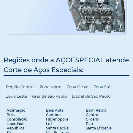
Regiões onde a AÇOESPECIAL atende
Corte de Aços Especiais:
Região Central
Zona Norte
Zona Oeste
Zona Sul
Zona Leste
Grande São Paulo
Litoral de São Paulo
Aclimação
Bela Vista
Bom Retiro
Brás
Cambuci
Centro
Consolação
Higienópolis
Glicério
Liberdade
Luz
Pari
República
Santa Cecília
Santa Efigênia
Sé
Vila Buarque