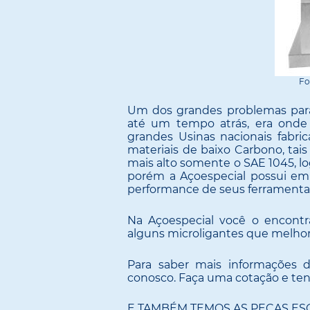
Fo
Um dos grandes problemas para 
até um tempo atrás, era onde 
grandes Usinas nacionais fabr
materiais de baixo Carbono, ta
mais alto somente o SAE 1045, l
porém a Açoespecial possui em 
performance de seus ferramentai
Na Açoespecial você o encont
alguns microligantes que melhor
Para saber mais informações 
conosco. Faça uma cotação e te
E TAMBÉM TEMOS AS PEÇAS ES