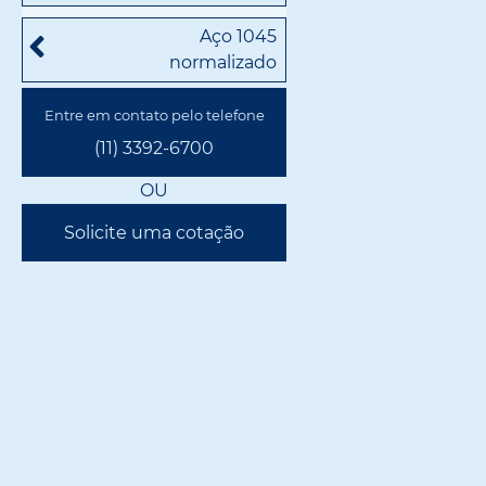
Aço 1045
normalizado
Entre em contato pelo telefone
(11) 3392-6700
OU
Solicite uma cotação