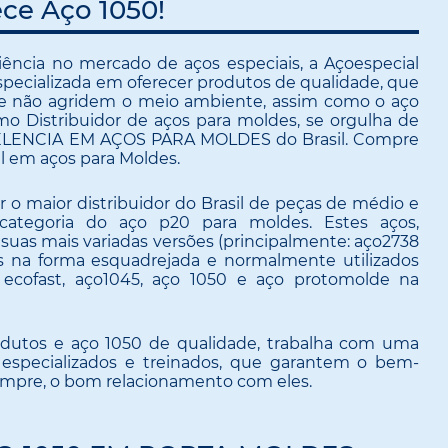
ce Aço 1050!
ncia no mercado de aços especiais, a Açoespecial
ecializada em oferecer produtos de qualidade, que
ue não agridem o meio ambiente, assim como o aço
mo Distribuidor de aços para moldes, se orgulha de
ELENCIA EM AÇOS PARA MOLDES do Brasil. Compre
il em aços para Moldes.
o maior distribuidor do Brasil de peças de médio e
ategoria do aço p20 para moldes. Estes aços,
suas mais variadas versões (principalmente: aço2738
s na forma esquadrejada e normalmente utilizados
cofast, aço1045, aço 1050 e aço protomolde na
rodutos e aço 1050 de qualidade, trabalha com uma
 especializados e treinados, que garantem o bem-
sempre, o bom relacionamento com eles.