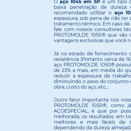
O
aço 1045 em SP
é um tipo d
baixa penetração de dureza 
recomendado utilizar o
aço 1
espessura, sob pena de não ter 
tratamento térmico. Em caso de
fale com nossos consultores té
PROTOMOLDE 1050® que são op
vantagens exclusivas que você n
Já no estado de fornecimento 
resistência (Portanto cerca de 
aço PROTOMOLDE 1050® possui c
de 23% a mais, em média do q
reduzir a espessura de trabalh
diminuindo o peso do conjunt
obra, custo do aço, etc...
Outro fator importante nos nos
PROTOMOLDE 1050®, como já d
AÇOESPECIAL, é que por poss
melhorada, os resultados, em 
melhores e mais fáceis de s
dependendo da dureza almejada 