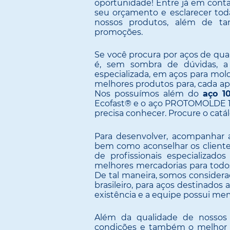
oportunidade! Entre já em conta
seu orçamento e esclarecer toda
nossos produtos, além de t
promoções.
Se você procura por aços de qual
é, sem sombra de dúvidas, 
especializada, em aços para mol
melhores produtos para, cada apl
Nos possuímos além do
aço 1
Ecofast® e o aço PROTOMOLDE 10
precisa conhecer. Procure o catá
Para desenvolver, acompanhar a 
bem como aconselhar os cliente
de profissionais especializad
melhores mercadorias para todo
De tal maneira, somos consider
brasileiro, para aços destinado
existência e a equipe possui me
Além da qualidade de nossos
condições e também o melhor c