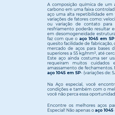
A composição química de um
carbono em uma faixa controlada.
aço uma alta repetibilidade e
variações de fatores como: velo
ou variação de contato para
resfriamento poderão resultar 
em desomogeneidade estrutural e
faz com que o
aço 1045 em SP
quesito facilidade de fabricação
mercado de aços para bases de
superiores a 55 kg/mm², até cer
Este aço ainda costuma ser u
requeiram muitos cuidados
amassamento de fechamentos. Nes
aço 1045 em SP
- (variações de: 
Na Aço especial, você encon
condições e também com o melho
você não perca essa oportunida
Encontre os melhores aços pa
Especial! Não apenas o
aço 1045