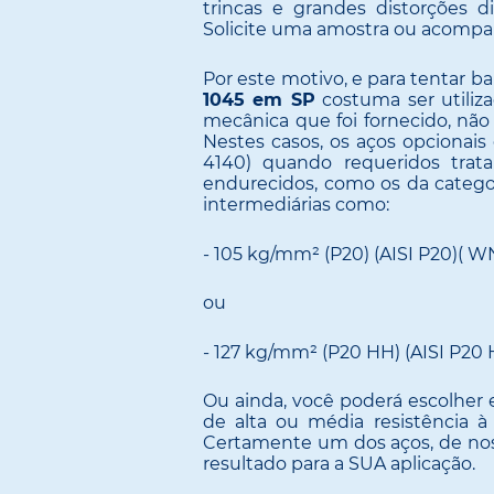
trincas e grandes distorções d
Solicite uma amostra ou acomp
Por este motivo, e para tentar ba
1045 em SP
costuma ser utiliza
mecânica que foi fornecido, nã
Nestes casos, os aços opcionai
4140) quando requeridos trata
endurecidos, como os da categor
intermediárias como:
- 105 kg/mm² (P20) (AISI P20)( WNr
ou
- 127 kg/mm² (P20 HH) (AISI P20 H
Ou ainda, você poderá escolher 
de alta ou média resistência à
Certamente um dos aços, de nos
resultado para a SUA aplicação.