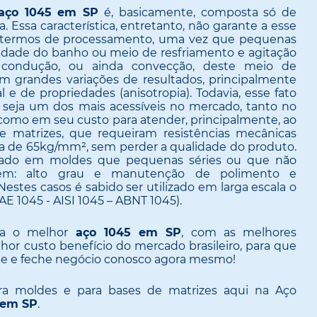
aço 1045 em SP
é, basicamente, composta só de
 Essa característica, entretanto, não garante a esse
m termos de processamento, uma vez que pequenas
cidade do banho ou meio de resfriamento e agitação
 condução, ou ainda convecção, deste meio de
em grandes variações de resultados, principalmente
 de propriedades (anisotropia). Todavia, esse fato
seja um dos mais acessíveis no mercado, tanto no
, como em seu custo para atender, principalmente, ao
 matrizes, que requeiram resistências mecânicas
ca de 65kg/mm², sem perder a qualidade do produto.
sado em moldes que pequenas séries ou que não
 em: alto grau e manutenção de polimento e
tes casos é sabido ser utilizado em larga escala o
SAE 1045 - AISI 1045 – ABNT 1045).
tra o melhor
aço 1045 em SP
, com as melhores
r custo benefício do mercado brasileiro, para que
de e feche negócio conosco agora mesmo!
ra moldes e para bases de matrizes aqui na Aço
 em SP
.