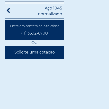
Aço 1045
normalizado
Entre em contato pelo telefone
(11) 3392-6700
OU
Solicite uma cotação