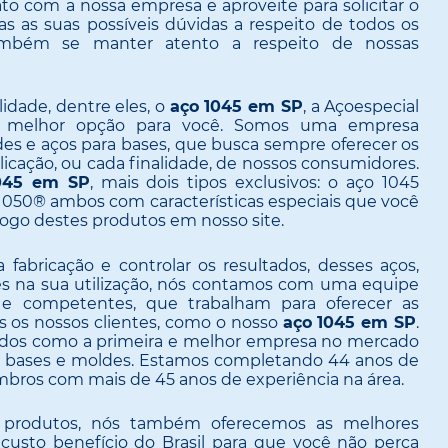
to com a nossa empresa e aproveite para solicitar o
s as suas possíveis dúvidas a respeito de todos os
ambém se manter atento a respeito de nossas
idade, dentre eles, o
aço 1045 em SP
, a Açoespecial
a melhor opção para você. Somos uma empresa
des e aços para bases, que busca sempre oferecer os
icação, ou cada finalidade, de nossos consumidores.
045 em SP
, mais dois tipos exclusivos: o aço 1045
50® ambos com características especiais que você
logo destes produtos em nosso site.
fabricação e controlar os resultados, desses aços,
s na sua utilização, nós contamos com uma equipe
os e competentes, que trabalham para oferecer as
s os nossos clientes, como o nosso
aço 1045 em SP
.
ados como a primeira e melhor empresa no mercado
s a bases e moldes. Estamos completando 44 anos de
mbros com mais de 45 anos de experiência na área.
 produtos, nós também oferecemos as melhores
usto benefício do Brasil para que você não perca