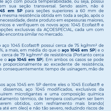
e aço com pouca temperabilidade, ou seja, possui
em sua seção transversal. Sendo assim, não é
045 em SP
para seções superiores a 60 mm de
a mesma resistência obtida em toda a seção, após o
 necessidade, deste produto em espessuras maiores,
cnicos e verifiquem os novos aços: 1045 Ecofast® e
ções exclusivas da AÇOESPECIAL, cada um com
ão encontra similar no mercado.
o aço 1045 Ecofast® possui cerca de 75 kg/mm² de
16%, a mais, em média do que o
aço 1045 em SP
) e o
erca de 79 kg/mm² de resistência (Portanto cerca
ue o
aço 1045 em SP
). Em ambos os casos se pode
o proporcionalmente ao excedente de resistência,
o e consequentemente: tempo de usinagem, mão de
sos aços 1045 em SP dentre eles o 1045 Ecofast® e
issemos, aço 1045 modificados, exclusivos da
uírem microligantes e uma composição química
tratamento térmico, de tempera costumam ser bem
erem obtidos, com resfriamento mais brando(
até em óleo) e não tão severo, reduzindo riscos de