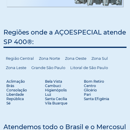
Regiões onde a AÇOESPECIAL atende
SP 400®:
Região Central
Zona Norte
Zona Oeste
Zona Sul
Zona Leste
Grande São Paulo
Litoral de São Paulo
Aclimação
Bela Vista
Bom Retiro
Brás
Cambuci
Centro
Consolação
Higienópolis
Glicério
Liberdade
Luz
Pari
República
Santa Cecília
Santa Efigênia
Sé
Vila Buarque
Atendemos todo o Brasil e o Mercosul