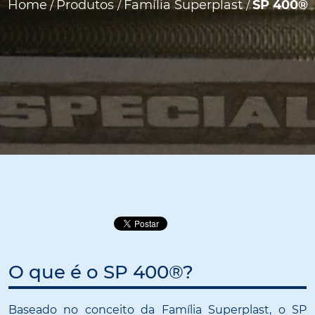
Home
Produtos
Família Superplast
SP 400®
/
/
/
O que é o SP 400®?
Baseado no conceito da Família Superplast, o SP