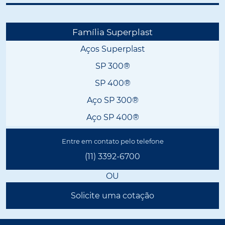
Família Superplast
Aços Superplast
SP 300®
SP 400®
Aço SP 300®
Aço SP 400®
Entre em contato pelo telefone
(11) 3392-6700
OU
Solicite uma cotação