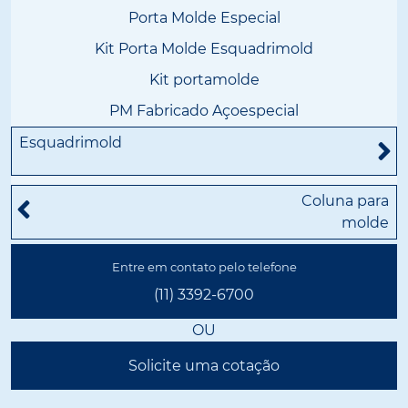
Porta Molde Especial
Kit Porta Molde Esquadrimold
Kit portamolde
PM Fabricado Açoespecial
Esquadrimold
Coluna para
molde
Entre em contato pelo telefone
(11) 3392-6700
OU
Solicite uma cotação