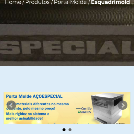
Home
Produtos
Porta Molde
Esquadrimold
/
/
/