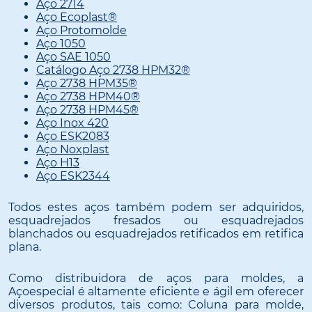
Aço 2714
Aço Ecoplast®
Aço Protomolde
Aço 1050
Aço SAE 1050
Catálogo Aço 2738 HPM32®
Aço 2738 HPM35®
Aço 2738 HPM40®
Aço 2738 HPM45®
Aço Inox 420
Aço ESK2083
Aço Noxplast
Aço H13
Aço ESK2344
Todos estes aços também podem ser adquiridos,
esquadrejados fresados ou esquadrejados
blanchados ou esquadrejados retificados em retifica
plana.
Como distribuidora de aços para moldes, a
Açoespecial é altamente eficiente e ágil em oferecer
diversos produtos, tais como: Coluna para molde,