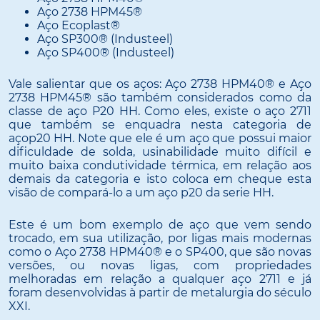
Aço 2738 HPM45®
Aço Ecoplast®
Aço SP300® (Industeel)
Aço SP400® (Industeel)
Vale salientar que os aços: Aço 2738 HPM40® e Aço
2738 HPM45® são também considerados como da
classe de aço P20 HH. Como eles, existe o aço 2711
que também se enquadra nesta categoria de
açop20 HH. Note que ele é um aço que possui maior
dificuldade de solda, usinabilidade muito difícil e
muito baixa condutividade térmica, em relação aos
demais da categoria e isto coloca em cheque esta
visão de compará-lo a um aço p20 da serie HH.
Este é um bom exemplo de aço que vem sendo
trocado, em sua utilização, por ligas mais modernas
como o Aço 2738 HPM40® e o SP400, que são novas
versões, ou novas ligas, com propriedades
melhoradas em relação a qualquer aço 2711 e já
foram desenvolvidas à partir de metalurgia do século
XXI.