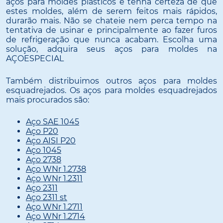
aços para moldes plásticos e tenha certeza de que
estes moldes, além de serem feitos mais rápidos,
durarão mais. Não se chateie nem perca tempo na
tentativa de usinar e principalmente ao fazer furos
de refrigeração que nunca acabam. Escolha uma
solução, adquira seus aços para moldes na
AÇOESPECIAL
Também distribuimos outros aços para moldes
esquadrejados. Os aços para moldes esquadrejados
mais procurados são:
Aço SAE 1045
Aço P20
Aço AISI P20
Aço 1045
Aço 2738
Aço WNr 1.2738
Aço WNr 1.2311
Aço 2311
Aço 2311 st
Aço WNr 1.2711
Aço WNr 1.2714