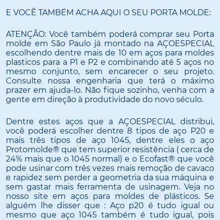
E VOCÊ TAMBÉM ACHA AQUI O SEU PORTA MOLDE:
ATENÇÃO: Você também poderá comprar seu Porta
molde em São Paulo já montado na AÇOESPECIAL
escolhendo dentre mais de 10 em aços para moldes
plasticos para a P1 e P2 e combinando até 5 aços no
mesmo conjunto, sem encarecer o seu projeto.
Consulte nossa engenharia que terá o máximo
prazer em ajuda-lo. Não fique sozinho, venha com a
gente em direção à produtividade do novo século.
Dentre estes aços que a AÇOESPECIAL distribui,
você poderá escolher dentre 8 tipos de aço P20 e
mais três tipos de aço 1045, dentre eles o aço
Protomolde® que tem superior resistência ( cerca de
24% mais que o 1045 normal) e o Ecofast® que você
pode usinar com três vezes mais remoção de cavaco
e rapidez sem perder a geometria da sua máquina e
sem gastar mais ferramenta de usinagem. Veja no
nosso site em aços para moldes de plásticos. Se
alguém lhe disser que : Aço p20 é tudo igual ou
mesmo que aço 1045 também é tudo igual, pois