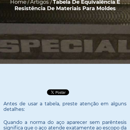
Home
Artigos
Tabela De Equivalência E
/
/
Resistência De Materiais Para Moldes
Antes de usar a tabela, preste atenção em alguns
detalhes:
Quando a norma do aço aparecer
sem parêntesis
significa que o aço atende exatamente ao escopo da