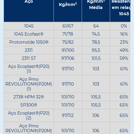
Aço
Kg/mm²
Resistênc
Kg/mm²
Média
em relaçã
1045
1045
61/67
64
0%
1045 Ecofast®
71/78
74,5
16%
Protomolde 1050®
75/82
78,5
23%
2311
91/100
95,5
49%
2311 ST
97/106
101,5
59%
Aço Ecoplast®(P20)
97/110
103
61%
(1)
Aço Pmo
REVOLUTION®(P20M)
97/110
103
61%
(1)
2738 HPM 32®
101/110
105,5
65%
SP300®
101/110
105,5
65%
Aço Ecoplast®(P20)
97/112
106
65%
(2)
Aço Pmo
REVOLUTION®(P20M)
101/110
106
65%