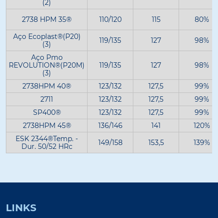
(2)
2738 HPM 35®
110/120
115
80%
Aço Ecoplast®(P20)
119/135
127
98%
(3)
Aço Pmo
REVOLUTION®(P20M)
119/135
127
98%
(3)
2738HPM 40®
123/132
127,5
99%
2711
123/132
127,5
99%
SP400®
123/132
127,5
99%
2738HPM 45®
136/146
141
120%
ESK 2344®Temp. -
149/158
153,5
139%
Dur. 50/52 HRc
LINKS