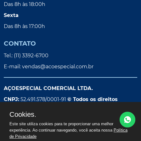
Das 8h às 18:00h
Sexta
Das 8h às 17:00h
CONTATO
Tel.: (11) 3392-6700
E-mail:
vendas@acoespecial.com.br
AÇOESPECIAL COMERCIAL LTDA.
CNPJ:
52.491.578/0001-91
© Todos os direitos
reservados
Cookies.
Este site utiliza cookies para te proporcionar uma melhor
experiência. Ao continuar navegando, você aceita nossa
Política
de Privacidade