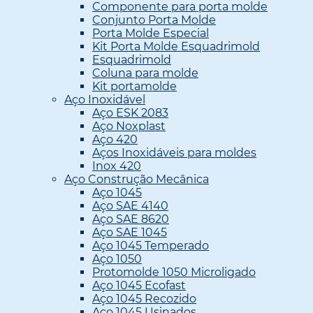
Componente para porta molde
Conjunto Porta Molde
Porta Molde Especial
Kit Porta Molde Esquadrimold
Esquadrimold
Coluna para molde
Kit portamolde
Aço Inoxidável
Aço ESK 2083
Aço Noxplast
Aço 420
Aços Inoxidáveis para moldes
Inox 420
Aço Construção Mecânica
Aço 1045
Aço SAE 4140
Aço SAE 8620
Aço SAE 1045
Aço 1045 Temperado
Aço 1050
Protomolde 1050 Microligado
Aço 1045 Ecofast
Aço 1045 Recozido
Aço 1045 Usinados