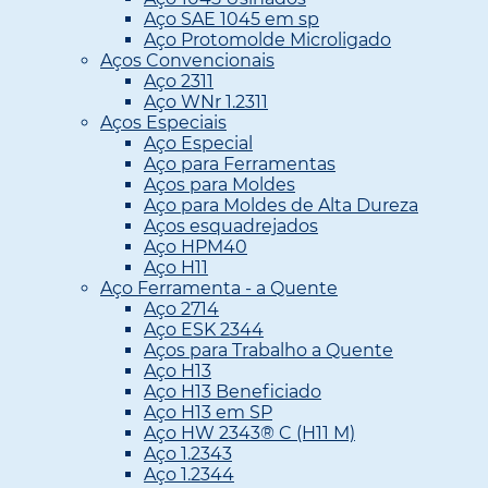
Aço SAE 1045 em sp
Aço Protomolde Microligado
Aços Convencionais
Aço 2311
Aço WNr 1.2311
Aços Especiais
Aço Especial
Aço para Ferramentas
Aços para Moldes
Aço para Moldes de Alta Dureza
Aços esquadrejados
Aço HPM40
Aço H11
Aço Ferramenta - a Quente
Aço 2714
Aço ESK 2344
Aços para Trabalho a Quente
Aço H13
Aço H13 Beneficiado
Aço H13 em SP
Aço HW 2343® C (H11 M)
Aço 1.2343
Aço 1.2344