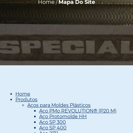
Home
Mapa Do Site
/
Home
Produtos
Aços para Moldes Plásticos
Aço PMo REVOLUTION® (P20 M)
Aço Protomolde HH
Aço SP 300
Aço SP 400