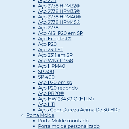
Aço 2711
Aço 2738 HPM32®
Aço 2738 HPM35®
Aço 2738 HPM40®
Aço 2738 HPM45®
Aço 2738
Aço AISI P20 em SP
Aço Ecoplast®
Aço P20
Aço 2311 ST
Aço 2311 em SP
Aço WNr 1.2738
Aço HPM40
SP 300
SP 400
Aço P20 em sp
Aço P20 redondo
Aço PB20®
Aço HW 2343® C (H11 M)
Aço H11
Aços Com Dureza Acima De 30 HRc
Porta Molde
Porta Molde montado
Porta molde personalizado