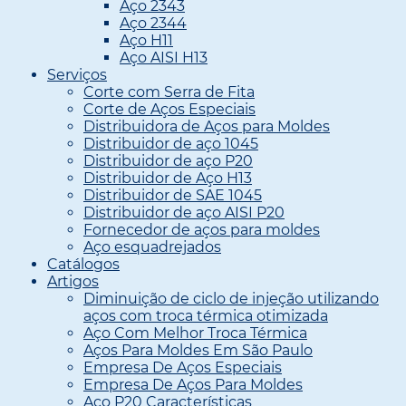
Aço 2343
Aço 2344
Aço H11
Aço AISI H13
Serviços
Corte com Serra de Fita
Corte de Aços Especiais
Distribuidora de Aços para Moldes
Distribuidor de aço 1045
Distribuidor de aço P20
Distribuidor de Aço H13
Distribuidor de SAE 1045
Distribuidor de aço AISI P20
Fornecedor de aços para moldes
Aço esquadrejados
Catálogos
Artigos
Diminuição de ciclo de injeção utilizando
aços com troca térmica otimizada
Aço Com Melhor Troca Térmica
Aços Para Moldes Em São Paulo
Empresa De Aços Especiais
Empresa De Aços Para Moldes
Aço P20 Características